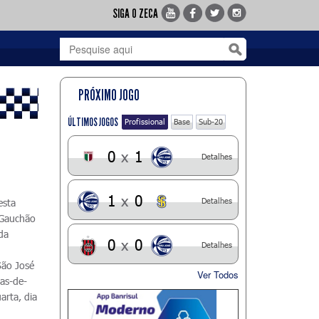
SIGA O ZECA
PRÓXIMO JOGO
ÚLTIMOS JOGOS
Profissional
Base
Sub-20
0
x
1
Detalhes
1
x
0
Detalhes
esta
 Gauchão
da
0
x
0
Detalhes
São José
Ver Todos
tas-de-
arta, dia