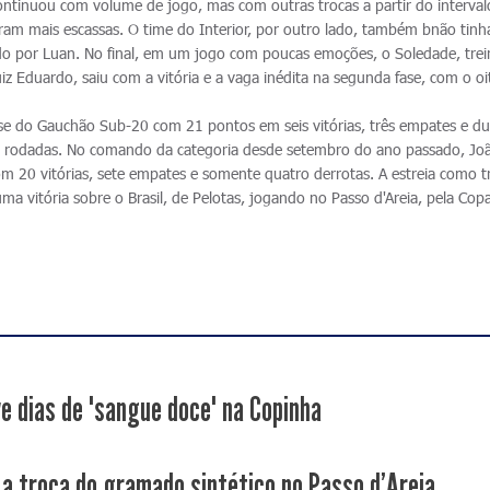
ontinuou com volume de jogo, mas com outras trocas a partir do interval
m mais escassas. O time do Interior, por outro lado, também bnão tinha
ido por Luan. No final, em um jogo com poucas emoções, o Soledade, tre
iz Eduardo, saiu com a vitória e a vaga inédita na segunda fase, com o o
ase do Gauchão Sub-20 com 21 pontos em seis vitórias, três empates e d
ima rodadas. No comando da categoria desde setembro do ano passado, Jo
om 20 vitórias, sete empates e somente quatro derrotas. A estreia como t
ma vitória sobre o Brasil, de Pelotas, jogando no Passo d'Areia, pela Cop
ve dias de "sangue doce" na Copinha
a a troca do gramado sintético no Passo d'Areia