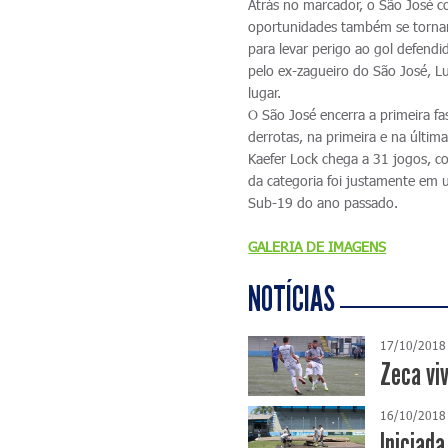
Atrás no marcador, o São José c
oportunidades também se tornara
para levar perigo ao gol defend
pelo ex-zagueiro do São José, Lu
lugar.
O São José encerra a primeira f
derrotas, na primeira e na últ
Kaefer Lock chega a 31 jogos, c
da categoria foi justamente em u
Sub-19 do ano passado.
GALERIA DE IMAGENS
NOTÍCIAS
17/10/2018
Zeca vi
16/10/2018
Iniciad