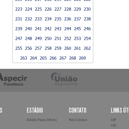
223
224
225
226
227
228
229
230
231
232
233
234
235
236
237
238
239
240
241
242
243
244
245
246
247
248
249
250
251
252
253
254
255
256
257
258
259
260
261
262
263
264
265
266
267
268
269
AS
ESTÁDIO
CONTATO
LINKS ÚT
Estádio Passo D’Areia
Fale Conosco
CBF
FGF