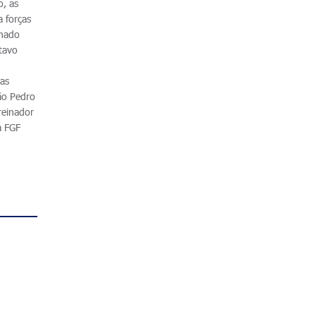
o, as
 forças
inado
itavo
uas
ão Pedro
reinador
a FGF