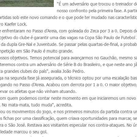
"É um adversário que trocou o treinador d
nosso confronto pela primeira fase. A parti
rtidas sob este novo comando e o que pode ter mudado nas característi
ro Kaefer Lock.
se enfrentaram no Passo d'Areia, com goleada do Zeca por 3 a 0. Depois d
objetivo do clube é garantir uma das vagas na Copa São Paulo de Futebol 
da dupla Gre-Nal e Juventude. Se passar pelas quartas-de-final, a probab
competição em São Paulo é muito grande.
ossos objetivos. Temos potencial para avançarmos no Gauchão, mesmo 
teremos contra um adversário de Série B do Brasileiro, e que neste ano já
 grandes clubes do país", avalia João Pedro.
ga na segunda fase já assegurada, o técnico optou por uma escalação ba
ogando no Passo d'Areia. Acabou com derrota por 1 a 0. O maior objetivo
ervar os atletas que não vinham atuando.
 com quem podemos contar neste momento em que iniciaremos um novo
 No mata-mata, tudo muda", acredita.
lou os movimentos do jogo, e nos primeiros minutos da partida contra 
s fichas por uma classificação, quem criava oportunidades para marcar, 
ra o São José. Restava aos visitantes especular nos contra-ataques. No ú
oledade marcou o seu gol.