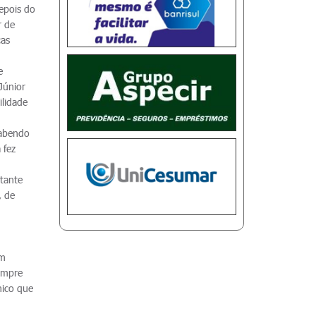
epois do
r de
cas
e
Júnior
ilidade
sabendo
 fez
stante
, de
um
sempre
nico que