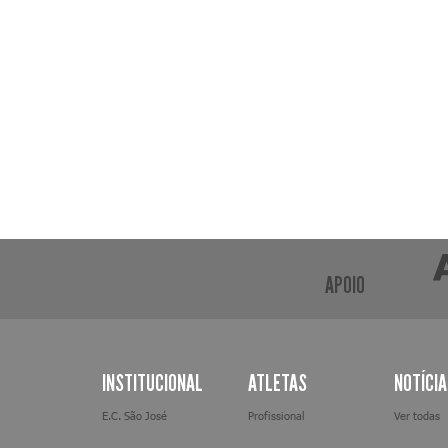
APOIO
INSTITUCIONAL
ATLETAS
NOTÍCI
E.C. São José
Profissional
Ver todas