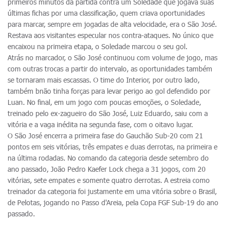
primeiros minutos da partida contra um Soledade que jogava suas
últimas fichas por uma classificação, quem criava oportunidades
para marcar, sempre em jogadas de alta velocidade, era o São José.
Restava aos visitantes especular nos contra-ataques. No único que
encaixou na primeira etapa, o Soledade marcou o seu gol.
Atrás no marcador, o São José continuou com volume de jogo, mas
com outras trocas a partir do intervalo, as oportunidades também
se tornaram mais escassas. O time do Interior, por outro lado,
também bnão tinha forças para levar perigo ao gol defendido por
Luan. No final, em um jogo com poucas emoções, o Soledade,
treinado pelo ex-zagueiro do São José, Luiz Eduardo, saiu com a
vitória e a vaga inédita na segunda fase, com o oitavo lugar.
O São José encerra a primeira fase do Gauchão Sub-20 com 21
pontos em seis vitórias, três empates e duas derrotas, na primeira e
na última rodadas. No comando da categoria desde setembro do
ano passado, João Pedro Kaefer Lock chega a 31 jogos, com 20
vitórias, sete empates e somente quatro derrotas. A estreia como
treinador da categoria foi justamente em uma vitória sobre o Brasil,
de Pelotas, jogando no Passo d'Areia, pela Copa FGF Sub-19 do ano
passado.