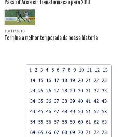
Passo d'Areia em transformação para 2019
18/11/2018
Termina a melhor temporada da nossa historia
1
2
3
4
5
6
7
8
9
10
11
12
13
14
15
16
17
18
19
20
21
22
23
24
25
26
27
28
29
30
31
32
33
34
35
36
37
38
39
40
41
42
43
44
45
46
47
48
49
50
51
52
53
54
55
56
57
58
59
60
61
62
63
64
65
66
67
68
69
70
71
72
73