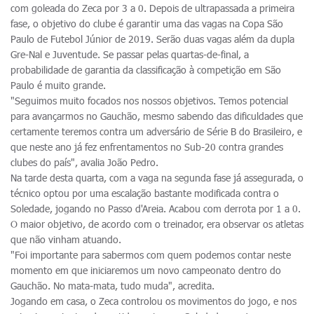
com goleada do Zeca por 3 a 0. Depois de ultrapassada a primeira
fase, o objetivo do clube é garantir uma das vagas na Copa São
Paulo de Futebol Júnior de 2019. Serão duas vagas além da dupla
Gre-Nal e Juventude. Se passar pelas quartas-de-final, a
probabilidade de garantia da classificação à competição em São
Paulo é muito grande.
"Seguimos muito focados nos nossos objetivos. Temos potencial
para avançarmos no Gauchão, mesmo sabendo das dificuldades que
certamente teremos contra um adversário de Série B do Brasileiro, e
que neste ano já fez enfrentamentos no Sub-20 contra grandes
clubes do país", avalia João Pedro.
Na tarde desta quarta, com a vaga na segunda fase já assegurada, o
técnico optou por uma escalação bastante modificada contra o
Soledade, jogando no Passo d'Areia. Acabou com derrota por 1 a 0.
O maior objetivo, de acordo com o treinador, era observar os atletas
que não vinham atuando.
"Foi importante para sabermos com quem podemos contar neste
momento em que iniciaremos um novo campeonato dentro do
Gauchão. No mata-mata, tudo muda", acredita.
Jogando em casa, o Zeca controlou os movimentos do jogo, e nos