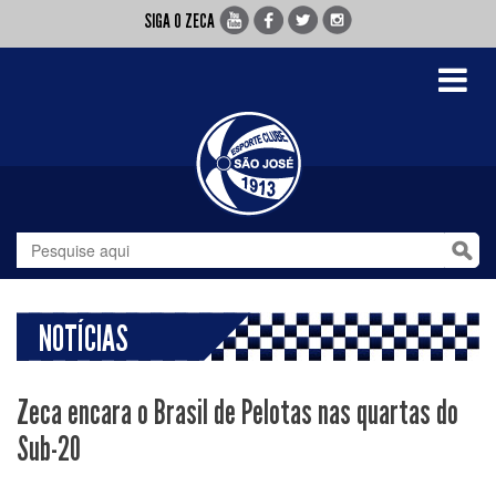
SIGA O ZECA
Toggle
navigati
NOTÍCIAS
Zeca encara o Brasil de Pelotas nas quartas do
Sub-20