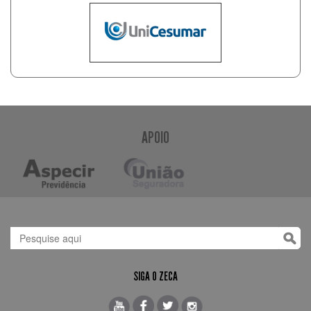
APOIO
SIGA O ZECA