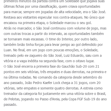
primeiros minutos da partida contra um Soledade que jogava suas
últimas fichas por uma classificação, quem criava oportunidades
para marcar, sempre em jogadas de alta velocidade, era o São José.
Restava aos visitantes especular nos contra-ataques. No único que
encaixou na primeira etapa, o Soledade marcou o seu gol.
Atrás no marcador, o São José continuou com volume de jogo, mas
com outras trocas a partir do intervalo, as oportunidades também
se tornaram mais escassas. O time do Interior, por outro lado,
também bnão tinha forças para levar perigo ao gol defendido por
Luan. No final, em um jogo com poucas emoções, o Soledade,
treinado pelo ex-zagueiro do São José, Luiz Eduardo, saiu com a
vitória e a vaga inédita na segunda fase, com o oitavo lugar.
O São José encerra a primeira fase do Gauchão Sub-20 com 21
pontos em seis vitórias, três empates e duas derrotas, na primeira e
na última rodadas. No comando da categoria desde setembro do
ano passado, João Pedro Kaefer Lock chega a 31 jogos, com 20
vitórias, sete empates e somente quatro derrotas. A estreia como
treinador da categoria foi justamente em uma vitória sobre o Brasil,
de Pelotas, jogando no Passo d'Areia, pela Copa FGF Sub-19 do ano
passado.