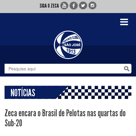
SIGA O ZECA
Toggle
navigati
NOTÍCIAS
Zeca encara o Brasil de Pelotas nas quartas do
Sub-20