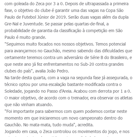
com goleada do Zeca por 3 a 0. Depois de ultrapassada a primeira
fase, o objetivo do clube é garantir uma das vagas na Copa São
Paulo de Futebol Júnior de 2019. Serão duas vagas além da dupla
Gre-Nal e Juventude. Se passar pelas quartas-de-final, a
probabilidade de garantia da classificação à competição em São
Paulo é muito grande.
"Seguimos muito focados nos nossos objetivos. Temos potencial
para avançarmos no Gauchão, mesmo sabendo das dificuldades que
certamente teremos contra um adversário de Série B do Brasileiro, e
que neste ano já fez enfrentamentos no Sub-20 contra grandes
clubes do país", avalia João Pedro.
Na tarde desta quarta, com a vaga na segunda fase já assegurada, o
técnico optou por uma escalação bastante modificada contra o
Soledade, jogando no Passo d'Areia. Acabou com derrota por 1 a 0.
O maior objetivo, de acordo com o treinador, era observar os atletas
que não vinham atuando.
"Foi importante para sabermos com quem podemos contar neste
momento em que iniciaremos um novo campeonato dentro do
Gauchão. No mata-mata, tudo muda", acredita.
Jogando em casa, o Zeca controlou os movimentos do jogo, e nos