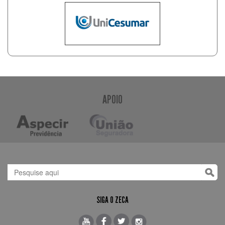
APOIO
SIGA O ZECA