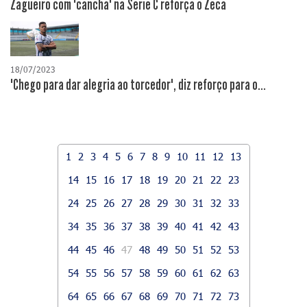
Zagueiro com "cancha" na Série C reforça o Zeca
18/07/2023
"Chego para dar alegria ao torcedor", diz reforço para o...
1
2
3
4
5
6
7
8
9
10
11
12
13
14
15
16
17
18
19
20
21
22
23
24
25
26
27
28
29
30
31
32
33
34
35
36
37
38
39
40
41
42
43
44
45
46
47
48
49
50
51
52
53
54
55
56
57
58
59
60
61
62
63
64
65
66
67
68
69
70
71
72
73