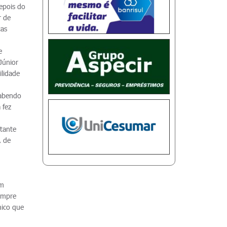
epois do
r de
cas
e
Júnior
ilidade
sabendo
 fez
stante
, de
um
sempre
nico que