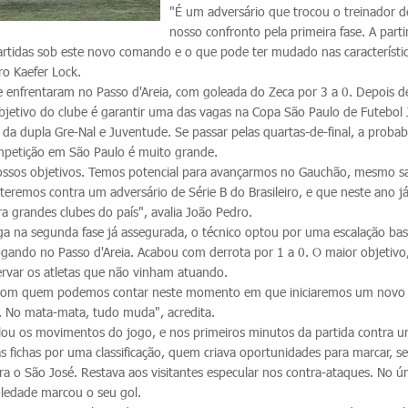
"É um adversário que trocou o treinador d
nosso confronto pela primeira fase. A parti
rtidas sob este novo comando e o que pode ter mudado nas característi
ro Kaefer Lock.
se enfrentaram no Passo d'Areia, com goleada do Zeca por 3 a 0. Depois d
objetivo do clube é garantir uma das vagas na Copa São Paulo de Futebol 
da dupla Gre-Nal e Juventude. Se passar pelas quartas-de-final, a probab
competição em São Paulo é muito grande.
ossos objetivos. Temos potencial para avançarmos no Gauchão, mesmo 
teremos contra um adversário de Série B do Brasileiro, e que neste ano já
 grandes clubes do país", avalia João Pedro.
ga na segunda fase já assegurada, o técnico optou por uma escalação ba
ogando no Passo d'Areia. Acabou com derrota por 1 a 0. O maior objetivo
ervar os atletas que não vinham atuando.
 com quem podemos contar neste momento em que iniciaremos um novo
 No mata-mata, tudo muda", acredita.
lou os movimentos do jogo, e nos primeiros minutos da partida contra 
s fichas por uma classificação, quem criava oportunidades para marcar, 
ra o São José. Restava aos visitantes especular nos contra-ataques. No ú
oledade marcou o seu gol.