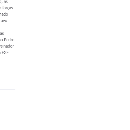
o, as
 forças
inado
itavo
uas
ão Pedro
reinador
a FGF