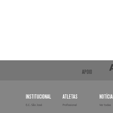
APOIO
INSTITUCIONAL
ATLETAS
NOTÍCI
E.C. São José
Profissional
Ver todas