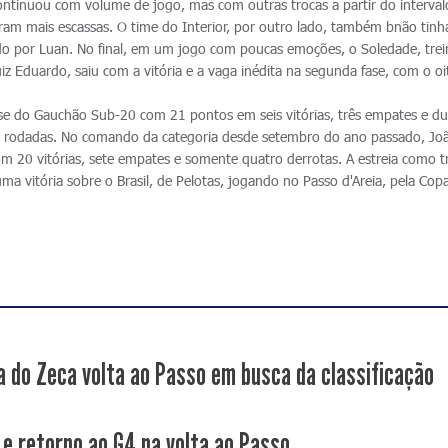
ontinuou com volume de jogo, mas com outras trocas a partir do interval
m mais escassas. O time do Interior, por outro lado, também bnão tinha
ido por Luan. No final, em um jogo com poucas emoções, o Soledade, tre
iz Eduardo, saiu com a vitória e a vaga inédita na segunda fase, com o o
ase do Gauchão Sub-20 com 21 pontos em seis vitórias, três empates e d
ima rodadas. No comando da categoria desde setembro do ano passado, Jo
om 20 vitórias, sete empates e somente quatro derrotas. A estreia como t
ma vitória sobre o Brasil, de Pelotas, jogando no Passo d'Areia, pela Cop
a do Zeca volta ao Passo em busca da classificação
 e retorno ao G4 na volta ao Passo