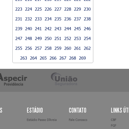
223
224
225
226
227
228
229
230
231
232
233
234
235
236
237
238
239
240
241
242
243
244
245
246
247
248
249
250
251
252
253
254
255
256
257
258
259
260
261
262
263
264
265
266
267
268
269
AS
ESTÁDIO
CONTATO
LINKS ÚT
Estádio Passo D’Areia
Fale Conosco
CBF
FGF