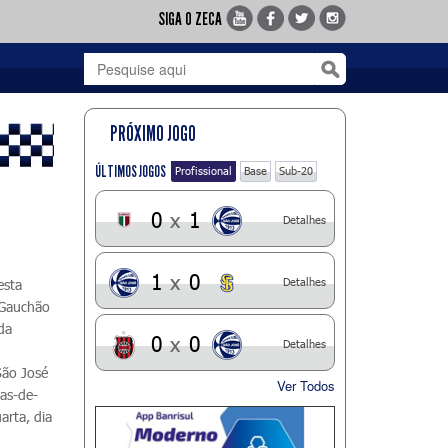
SIGA O ZECA
PRÓXIMO JOGO
ÚLTIMOS JOGOS
Profissional
Base
Sub-20
0
x
1
Detalhes
1
x
0
Detalhes
esta
 Gauchão
da
0
x
0
Detalhes
São José
Ver Todos
tas-de-
arta, dia