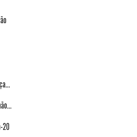
rão
a...
ão...
b-20