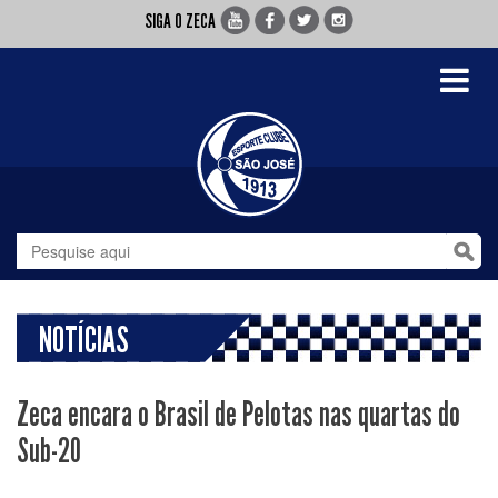
SIGA O ZECA
Toggle
navigati
NOTÍCIAS
Zeca encara o Brasil de Pelotas nas quartas do
Sub-20