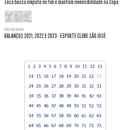
Zeca busca empate no fim e mantém invencibilidade na Copa
03/10/2024
BALANÇOS 2021, 2022 E 2023 - ESPORTE CLUBE SÃO JOSÉ
1
2
3
4
5
6
7
8
9
10
11
12
13
14
15
16
17
18
19
20
21
22
23
24
25
26
27
28
29
30
31
32
33
34
35
36
37
38
39
40
41
42
43
44
45
46
47
48
49
50
51
52
53
54
55
56
57
58
59
60
61
62
63
64
65
66
67
68
69
70
71
72
73