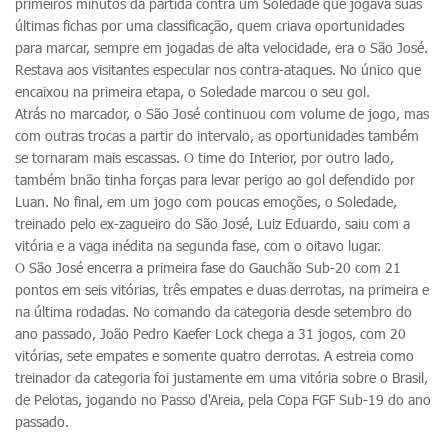
primeiros minutos da partida contra um Soledade que jogava suas
últimas fichas por uma classificação, quem criava oportunidades
para marcar, sempre em jogadas de alta velocidade, era o São José.
Restava aos visitantes especular nos contra-ataques. No único que
encaixou na primeira etapa, o Soledade marcou o seu gol.
Atrás no marcador, o São José continuou com volume de jogo, mas
com outras trocas a partir do intervalo, as oportunidades também
se tornaram mais escassas. O time do Interior, por outro lado,
também bnão tinha forças para levar perigo ao gol defendido por
Luan. No final, em um jogo com poucas emoções, o Soledade,
treinado pelo ex-zagueiro do São José, Luiz Eduardo, saiu com a
vitória e a vaga inédita na segunda fase, com o oitavo lugar.
O São José encerra a primeira fase do Gauchão Sub-20 com 21
pontos em seis vitórias, três empates e duas derrotas, na primeira e
na última rodadas. No comando da categoria desde setembro do
ano passado, João Pedro Kaefer Lock chega a 31 jogos, com 20
vitórias, sete empates e somente quatro derrotas. A estreia como
treinador da categoria foi justamente em uma vitória sobre o Brasil,
de Pelotas, jogando no Passo d'Areia, pela Copa FGF Sub-19 do ano
passado.