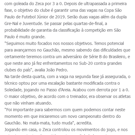
com goleada do Zeca por 3 a 0. Depois de ultrapassada a primeira
fase, o objetivo do clube é garantir uma das vagas na Copa São
Paulo de Futebol Júnior de 2019. Serão duas vagas além da dupla
Gre-Nal e Juventude. Se passar pelas quartas-de-final, a
probabilidade de garantia da classificação à competição em São
Paulo é muito grande.
"Seguimos muito focados nos nossos objetivos. Temos potencial
para avançarmos no Gauchão, mesmo sabendo das dificuldades que
certamente teremos contra um adversário de Série B do Brasileiro, e
que neste ano já fez enfrentamentos no Sub-20 contra grandes
clubes do país", avalia João Pedro.
Na tarde desta quarta, com a vaga na segunda fase já assegurada, o
técnico optou por uma escalação bastante modificada contra o
Soledade, jogando no Passo d'Areia. Acabou com derrota por 1 a 0.
O maior objetivo, de acordo com o treinador, era observar os atletas
que não vinham atuando.
"Foi importante para sabermos com quem podemos contar neste
momento em que iniciaremos um novo campeonato dentro do
Gauchão. No mata-mata, tudo muda", acredita.
Jogando em casa, o Zeca controlou os movimentos do jogo, e nos