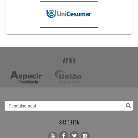
APOIO
SIGA O ZECA