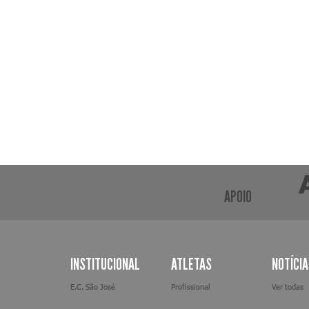
APOIO
INSTITUCIONAL
ATLETAS
NOTÍCI
E.C. São José
Profissional
Ver todas