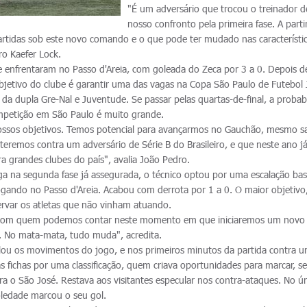
"É um adversário que trocou o treinador d
nosso confronto pela primeira fase. A parti
rtidas sob este novo comando e o que pode ter mudado nas característi
ro Kaefer Lock.
se enfrentaram no Passo d'Areia, com goleada do Zeca por 3 a 0. Depois d
objetivo do clube é garantir uma das vagas na Copa São Paulo de Futebol 
da dupla Gre-Nal e Juventude. Se passar pelas quartas-de-final, a probab
competição em São Paulo é muito grande.
ossos objetivos. Temos potencial para avançarmos no Gauchão, mesmo 
teremos contra um adversário de Série B do Brasileiro, e que neste ano já
 grandes clubes do país", avalia João Pedro.
ga na segunda fase já assegurada, o técnico optou por uma escalação ba
ogando no Passo d'Areia. Acabou com derrota por 1 a 0. O maior objetivo
ervar os atletas que não vinham atuando.
 com quem podemos contar neste momento em que iniciaremos um novo
 No mata-mata, tudo muda", acredita.
lou os movimentos do jogo, e nos primeiros minutos da partida contra 
s fichas por uma classificação, quem criava oportunidades para marcar, 
ra o São José. Restava aos visitantes especular nos contra-ataques. No ú
oledade marcou o seu gol.