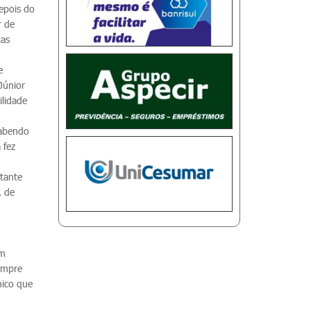
epois do
r de
cas
e
Júnior
ilidade
sabendo
 fez
stante
, de
um
sempre
nico que