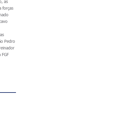
o, as
 forças
inado
itavo
uas
ão Pedro
reinador
a FGF