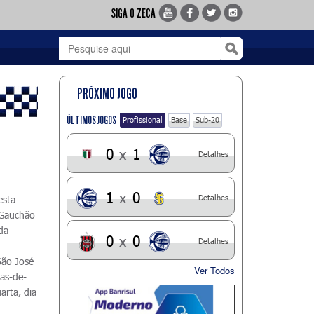
SIGA O ZECA
PRÓXIMO JOGO
ÚLTIMOS JOGOS
Profissional
Base
Sub-20
0
x
1
Detalhes
1
x
0
Detalhes
esta
 Gauchão
da
0
x
0
Detalhes
São José
Ver Todos
tas-de-
arta, dia