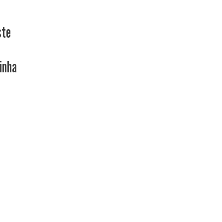
ste
inha