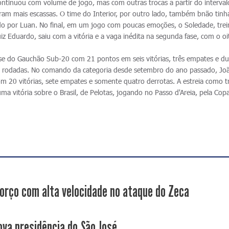
ontinuou com volume de jogo, mas com outras trocas a partir do interval
m mais escassas. O time do Interior, por outro lado, também bnão tinha
ido por Luan. No final, em um jogo com poucas emoções, o Soledade, tre
iz Eduardo, saiu com a vitória e a vaga inédita na segunda fase, com o o
ase do Gauchão Sub-20 com 21 pontos em seis vitórias, três empates e d
ima rodadas. No comando da categoria desde setembro do ano passado, Jo
om 20 vitórias, sete empates e somente quatro derrotas. A estreia como t
ma vitória sobre o Brasil, de Pelotas, jogando no Passo d'Areia, pela Cop
orço com alta velocidade no ataque do Zeca
ova presidência do São José