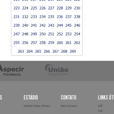
223
224
225
226
227
228
229
230
231
232
233
234
235
236
237
238
239
240
241
242
243
244
245
246
247
248
249
250
251
252
253
254
255
256
257
258
259
260
261
262
263
264
265
266
267
268
269
AS
ESTÁDIO
CONTATO
LINKS ÚT
Estádio Passo D’Areia
Fale Conosco
CBF
FGF