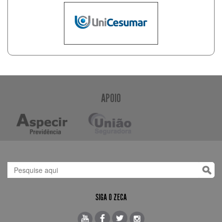
APOIO
SIGA O ZECA