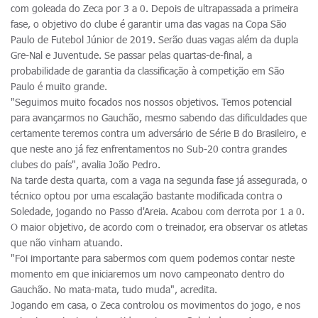
com goleada do Zeca por 3 a 0. Depois de ultrapassada a primeira
fase, o objetivo do clube é garantir uma das vagas na Copa São
Paulo de Futebol Júnior de 2019. Serão duas vagas além da dupla
Gre-Nal e Juventude. Se passar pelas quartas-de-final, a
probabilidade de garantia da classificação à competição em São
Paulo é muito grande.
"Seguimos muito focados nos nossos objetivos. Temos potencial
para avançarmos no Gauchão, mesmo sabendo das dificuldades que
certamente teremos contra um adversário de Série B do Brasileiro, e
que neste ano já fez enfrentamentos no Sub-20 contra grandes
clubes do país", avalia João Pedro.
Na tarde desta quarta, com a vaga na segunda fase já assegurada, o
técnico optou por uma escalação bastante modificada contra o
Soledade, jogando no Passo d'Areia. Acabou com derrota por 1 a 0.
O maior objetivo, de acordo com o treinador, era observar os atletas
que não vinham atuando.
"Foi importante para sabermos com quem podemos contar neste
momento em que iniciaremos um novo campeonato dentro do
Gauchão. No mata-mata, tudo muda", acredita.
Jogando em casa, o Zeca controlou os movimentos do jogo, e nos