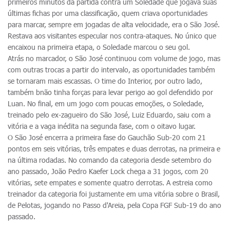
primeiros minutos da partida contra um Soledade que jogava suas
últimas fichas por uma classificação, quem criava oportunidades
para marcar, sempre em jogadas de alta velocidade, era o São José.
Restava aos visitantes especular nos contra-ataques. No único que
encaixou na primeira etapa, o Soledade marcou o seu gol.
Atrás no marcador, o São José continuou com volume de jogo, mas
com outras trocas a partir do intervalo, as oportunidades também
se tornaram mais escassas. O time do Interior, por outro lado,
também bnão tinha forças para levar perigo ao gol defendido por
Luan. No final, em um jogo com poucas emoções, o Soledade,
treinado pelo ex-zagueiro do São José, Luiz Eduardo, saiu com a
vitória e a vaga inédita na segunda fase, com o oitavo lugar.
O São José encerra a primeira fase do Gauchão Sub-20 com 21
pontos em seis vitórias, três empates e duas derrotas, na primeira e
na última rodadas. No comando da categoria desde setembro do
ano passado, João Pedro Kaefer Lock chega a 31 jogos, com 20
vitórias, sete empates e somente quatro derrotas. A estreia como
treinador da categoria foi justamente em uma vitória sobre o Brasil,
de Pelotas, jogando no Passo d'Areia, pela Copa FGF Sub-19 do ano
passado.