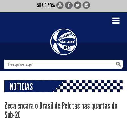
SIGA O ZECA
Toggle
navigati
NOTÍCIAS
Zeca encara o Brasil de Pelotas nas quartas do
Sub-20