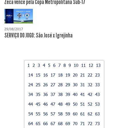
Zeca vence pela Copa Metropolitana Sub-17
29/08/2017
SERVIÇO DO JOGO: São José x Igrejinha
1
2
3
4
5
6
7
8
9
10
11
12
13
14
15
16
17
18
19
20
21
22
23
24
25
26
27
28
29
30
31
32
33
34
35
36
37
38
39
40
41
42
43
44
45
46
47
48
49
50
51
52
53
54
55
56
57
58
59
60
61
62
63
64
65
66
67
68
69
70
71
72
73