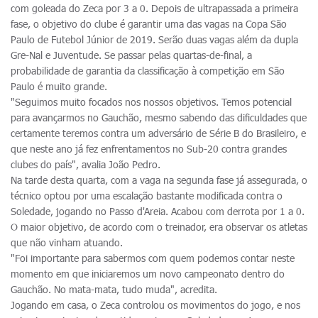
com goleada do Zeca por 3 a 0. Depois de ultrapassada a primeira
fase, o objetivo do clube é garantir uma das vagas na Copa São
Paulo de Futebol Júnior de 2019. Serão duas vagas além da dupla
Gre-Nal e Juventude. Se passar pelas quartas-de-final, a
probabilidade de garantia da classificação à competição em São
Paulo é muito grande.
"Seguimos muito focados nos nossos objetivos. Temos potencial
para avançarmos no Gauchão, mesmo sabendo das dificuldades que
certamente teremos contra um adversário de Série B do Brasileiro, e
que neste ano já fez enfrentamentos no Sub-20 contra grandes
clubes do país", avalia João Pedro.
Na tarde desta quarta, com a vaga na segunda fase já assegurada, o
técnico optou por uma escalação bastante modificada contra o
Soledade, jogando no Passo d'Areia. Acabou com derrota por 1 a 0.
O maior objetivo, de acordo com o treinador, era observar os atletas
que não vinham atuando.
"Foi importante para sabermos com quem podemos contar neste
momento em que iniciaremos um novo campeonato dentro do
Gauchão. No mata-mata, tudo muda", acredita.
Jogando em casa, o Zeca controlou os movimentos do jogo, e nos