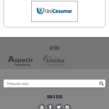
APOIO
SIGA O ZECA