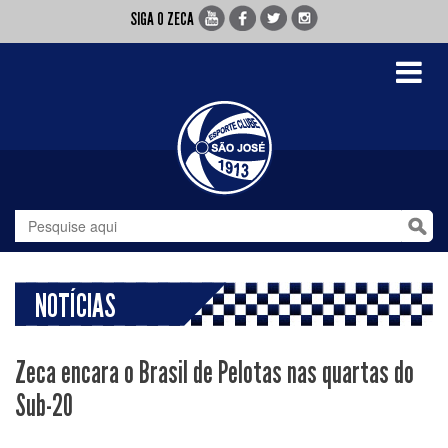
SIGA O ZECA
Toggle
navigati
NOTÍCIAS
Zeca encara o Brasil de Pelotas nas quartas do
Sub-20