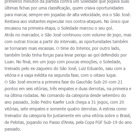
primeiros minutos da partida contra um Soledade que jogava suas
últimas fichas por uma classificação, quem criava oportunidades
para marcar, sempre em jogadas de alta velocidade, era o São José.
Restava aos visitantes especular nos contra-ataques. No único que
encaixou na primeira etapa, o Soledade marcou o seu gol.
Atrás no marcador, o São José continuou com volume de jogo, mas
com outras trocas a partir do intervalo, as oportunidades também
se tornaram mais escassas. O time do Interior, por outro lado,
também bnão tinha forças para levar perigo ao gol defendido por
Luan. No final, em um jogo com poucas emoções, o Soledade,
treinado pelo ex-zagueiro do São José, Luiz Eduardo, saiu com a
vitória e a vaga inédita na segunda fase, com o oitavo lugar.
O São José encerra a primeira fase do Gauchão Sub-20 com 21
pontos em seis vitórias, três empates e duas derrotas, na primeira e
na última rodadas. No comando da categoria desde setembro do
ano passado, João Pedro Kaefer Lock chega a 31 jogos, com 20
vitórias, sete empates e somente quatro derrotas. A estreia como
treinador da categoria foi justamente em uma vitória sobre o Brasil,
de Pelotas, jogando no Passo d'Areia, pela Copa FGF Sub-19 do ano
passado.