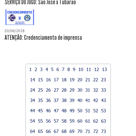
SERVIÇO DO JOGO: São José x Tubarão
20/06/2018
ATENÇÃO: Credenciamento de imprensa
1
2
3
4
5
6
7
8
9
10
11
12
13
14
15
16
17
18
19
20
21
22
23
24
25
26
27
28
29
30
31
32
33
34
35
36
37
38
39
40
41
42
43
44
45
46
47
48
49
50
51
52
53
54
55
56
57
58
59
60
61
62
63
64
65
66
67
68
69
70
71
72
73