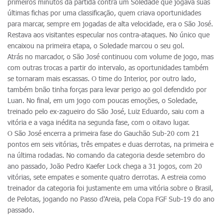
primeiros minutos da partida contra um Soledade que jogava suas
últimas fichas por uma classificação, quem criava oportunidades
para marcar, sempre em jogadas de alta velocidade, era o São José.
Restava aos visitantes especular nos contra-ataques. No único que
encaixou na primeira etapa, o Soledade marcou o seu gol.
Atrás no marcador, o São José continuou com volume de jogo, mas
com outras trocas a partir do intervalo, as oportunidades também
se tornaram mais escassas. O time do Interior, por outro lado,
também bnão tinha forças para levar perigo ao gol defendido por
Luan. No final, em um jogo com poucas emoções, o Soledade,
treinado pelo ex-zagueiro do São José, Luiz Eduardo, saiu com a
vitória e a vaga inédita na segunda fase, com o oitavo lugar.
O São José encerra a primeira fase do Gauchão Sub-20 com 21
pontos em seis vitórias, três empates e duas derrotas, na primeira e
na última rodadas. No comando da categoria desde setembro do
ano passado, João Pedro Kaefer Lock chega a 31 jogos, com 20
vitórias, sete empates e somente quatro derrotas. A estreia como
treinador da categoria foi justamente em uma vitória sobre o Brasil,
de Pelotas, jogando no Passo d'Areia, pela Copa FGF Sub-19 do ano
passado.