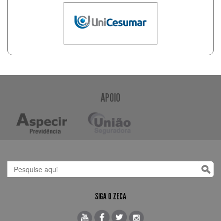
APOIO
SIGA O ZECA