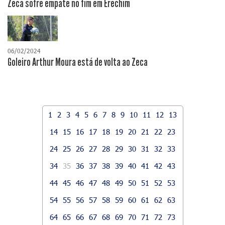
Zeca sofre empate no fim em Erechim
06/02/2024
Goleiro Arthur Moura está de volta ao Zeca
1
2
3
4
5
6
7
8
9
10
11
12
13
14
15
16
17
18
19
20
21
22
23
24
25
26
27
28
29
30
31
32
33
34
35
36
37
38
39
40
41
42
43
44
45
46
47
48
49
50
51
52
53
54
55
56
57
58
59
60
61
62
63
64
65
66
67
68
69
70
71
72
73