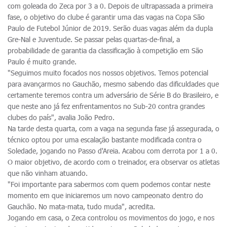
com goleada do Zeca por 3 a 0. Depois de ultrapassada a primeira
fase, o objetivo do clube é garantir uma das vagas na Copa São
Paulo de Futebol Júnior de 2019. Serão duas vagas além da dupla
Gre-Nal e Juventude. Se passar pelas quartas-de-final, a
probabilidade de garantia da classificação à competição em São
Paulo é muito grande.
"Seguimos muito focados nos nossos objetivos. Temos potencial
para avançarmos no Gauchão, mesmo sabendo das dificuldades que
certamente teremos contra um adversário de Série B do Brasileiro, e
que neste ano já fez enfrentamentos no Sub-20 contra grandes
clubes do país", avalia João Pedro.
Na tarde desta quarta, com a vaga na segunda fase já assegurada, o
técnico optou por uma escalação bastante modificada contra o
Soledade, jogando no Passo d'Areia. Acabou com derrota por 1 a 0.
O maior objetivo, de acordo com o treinador, era observar os atletas
que não vinham atuando.
"Foi importante para sabermos com quem podemos contar neste
momento em que iniciaremos um novo campeonato dentro do
Gauchão. No mata-mata, tudo muda", acredita.
Jogando em casa, o Zeca controlou os movimentos do jogo, e nos