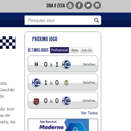
SIGA O ZECA
PRÓXIMO JOGO
ÚLTIMOS JOGOS
Profissional
Base
Sub-20
0
x
1
Detalhes
1
x
0
Detalhes
esta
 Gauchão
da
0
x
0
Detalhes
São José
Ver Todos
tas-de-
arta, dia