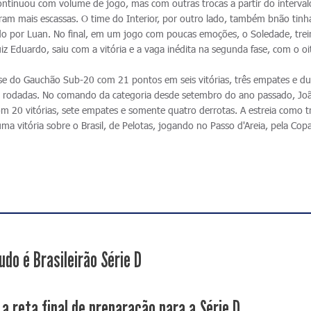
ontinuou com volume de jogo, mas com outras trocas a partir do interval
m mais escassas. O time do Interior, por outro lado, também bnão tinha
ido por Luan. No final, em um jogo com poucas emoções, o Soledade, tre
iz Eduardo, saiu com a vitória e a vaga inédita na segunda fase, com o o
ase do Gauchão Sub-20 com 21 pontos em seis vitórias, três empates e d
ima rodadas. No comando da categoria desde setembro do ano passado, Jo
om 20 vitórias, sete empates e somente quatro derrotas. A estreia como t
ma vitória sobre o Brasil, de Pelotas, jogando no Passo d'Areia, pela Cop
udo é Brasileirão Série D
a reta final de preparação para a Série D