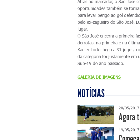
Atrás no marcador, o São José c
oportunidades também se tornara
para levar perigo ao gol defend
pelo ex-zagueiro do São José, Lu
lugar.
O São José encerra a primeira f
derrotas, na primeira e na últ
Kaefer Lock chega a 31 jogos, c
da categoria foi justamente em u
Sub-19 do ano passado.
GALERIA DE IMAGENS
NOTÍCIAS
20/05/2017
Agora t
19/05/2017
Começa 