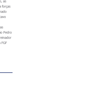
o, as
 forças
inado
itavo
uas
ão Pedro
reinador
a FGF