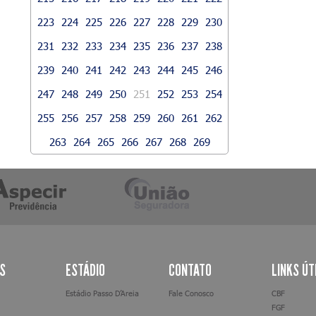
223
224
225
226
227
228
229
230
231
232
233
234
235
236
237
238
239
240
241
242
243
244
245
246
247
248
249
250
251
252
253
254
255
256
257
258
259
260
261
262
263
264
265
266
267
268
269
AS
ESTÁDIO
CONTATO
LINKS ÚT
Estádio Passo D’Areia
Fale Conosco
CBF
FGF