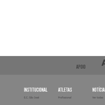
APOIO
INSTITUCIONAL
ATLETAS
NOTÍCI
E.C. São José
Profissional
Ver todas