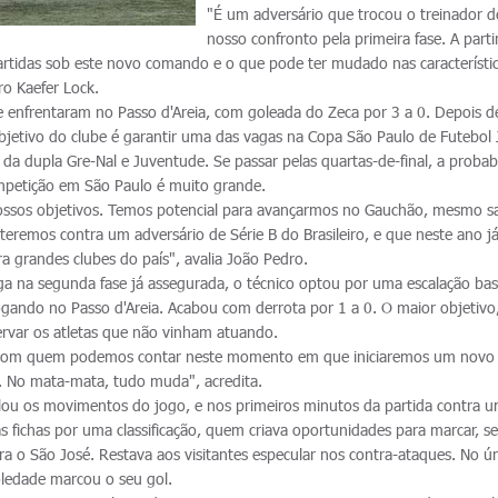
"É um adversário que trocou o treinador d
nosso confronto pela primeira fase. A parti
rtidas sob este novo comando e o que pode ter mudado nas característi
ro Kaefer Lock.
se enfrentaram no Passo d'Areia, com goleada do Zeca por 3 a 0. Depois d
objetivo do clube é garantir uma das vagas na Copa São Paulo de Futebol 
da dupla Gre-Nal e Juventude. Se passar pelas quartas-de-final, a probab
competição em São Paulo é muito grande.
ossos objetivos. Temos potencial para avançarmos no Gauchão, mesmo 
teremos contra um adversário de Série B do Brasileiro, e que neste ano já
 grandes clubes do país", avalia João Pedro.
ga na segunda fase já assegurada, o técnico optou por uma escalação ba
ogando no Passo d'Areia. Acabou com derrota por 1 a 0. O maior objetivo
ervar os atletas que não vinham atuando.
 com quem podemos contar neste momento em que iniciaremos um novo
 No mata-mata, tudo muda", acredita.
lou os movimentos do jogo, e nos primeiros minutos da partida contra 
s fichas por uma classificação, quem criava oportunidades para marcar, 
ra o São José. Restava aos visitantes especular nos contra-ataques. No ú
oledade marcou o seu gol.