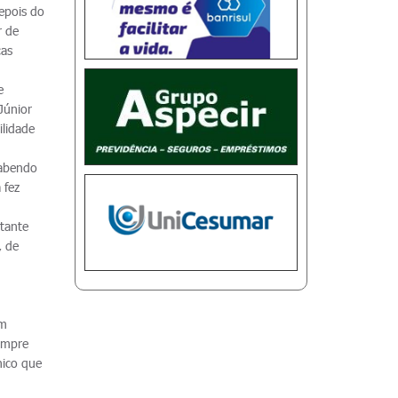
epois do
r de
cas
e
Júnior
ilidade
sabendo
 fez
stante
, de
um
sempre
nico que