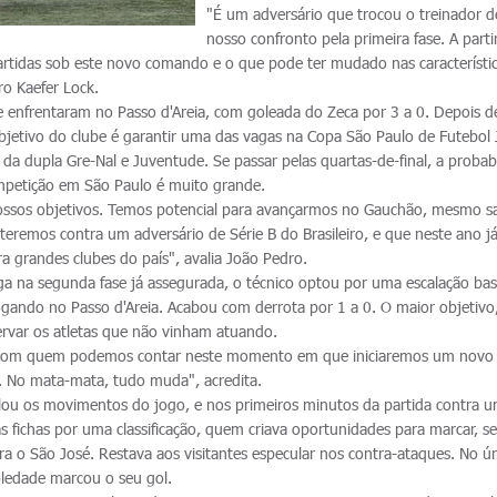
"É um adversário que trocou o treinador d
nosso confronto pela primeira fase. A parti
rtidas sob este novo comando e o que pode ter mudado nas característi
ro Kaefer Lock.
se enfrentaram no Passo d'Areia, com goleada do Zeca por 3 a 0. Depois d
objetivo do clube é garantir uma das vagas na Copa São Paulo de Futebol 
da dupla Gre-Nal e Juventude. Se passar pelas quartas-de-final, a probab
competição em São Paulo é muito grande.
ossos objetivos. Temos potencial para avançarmos no Gauchão, mesmo 
teremos contra um adversário de Série B do Brasileiro, e que neste ano já
 grandes clubes do país", avalia João Pedro.
ga na segunda fase já assegurada, o técnico optou por uma escalação ba
ogando no Passo d'Areia. Acabou com derrota por 1 a 0. O maior objetivo
ervar os atletas que não vinham atuando.
 com quem podemos contar neste momento em que iniciaremos um novo
 No mata-mata, tudo muda", acredita.
lou os movimentos do jogo, e nos primeiros minutos da partida contra 
s fichas por uma classificação, quem criava oportunidades para marcar, 
ra o São José. Restava aos visitantes especular nos contra-ataques. No ú
oledade marcou o seu gol.