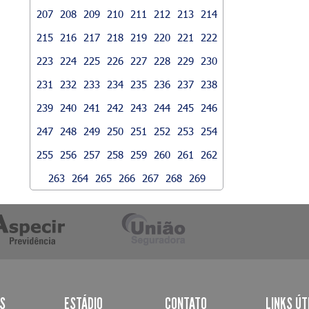
207
208
209
210
211
212
213
214
215
216
217
218
219
220
221
222
223
224
225
226
227
228
229
230
231
232
233
234
235
236
237
238
239
240
241
242
243
244
245
246
247
248
249
250
251
252
253
254
255
256
257
258
259
260
261
262
263
264
265
266
267
268
269
AS
ESTÁDIO
CONTATO
LINKS ÚT