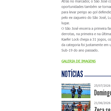
Atrás no marcador, o São José c
oportunidades também se tornara
para levar perigo ao gol defend
pelo ex-zagueiro do São José, Lu
lugar.
O São José encerra a primeira f
derrotas, na primeira e na últ
Kaefer Lock chega a 31 jogos, c
da categoria foi justamente em u
Sub-19 do ano passado.
GALERIA DE IMAGENS
NOTÍCIAS
25/07/2026
Domingo
21/06/2026
Zeca se