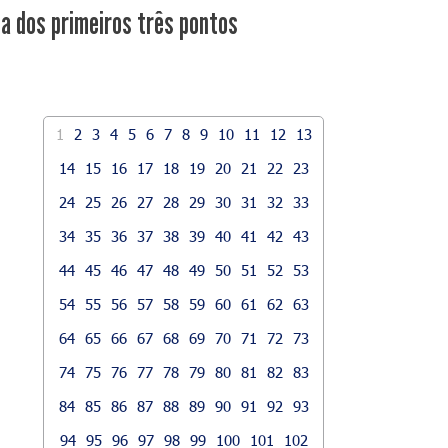
ca dos primeiros três pontos
1
2
3
4
5
6
7
8
9
10
11
12
13
14
15
16
17
18
19
20
21
22
23
24
25
26
27
28
29
30
31
32
33
34
35
36
37
38
39
40
41
42
43
44
45
46
47
48
49
50
51
52
53
54
55
56
57
58
59
60
61
62
63
64
65
66
67
68
69
70
71
72
73
74
75
76
77
78
79
80
81
82
83
84
85
86
87
88
89
90
91
92
93
94
95
96
97
98
99
100
101
102