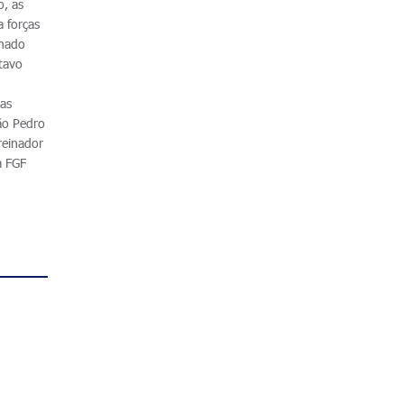
o, as
 forças
inado
itavo
uas
ão Pedro
reinador
a FGF