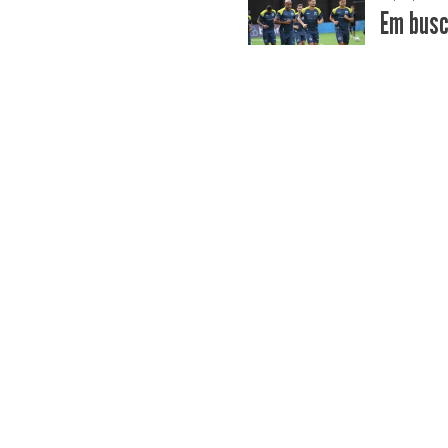
​Em bus