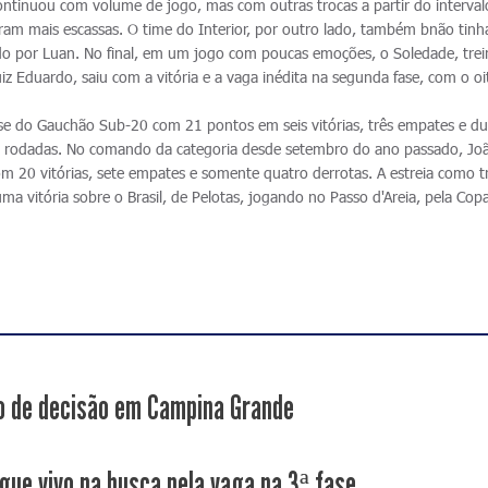
ontinuou com volume de jogo, mas com outras trocas a partir do interval
m mais escassas. O time do Interior, por outro lado, também bnão tinha
ido por Luan. No final, em um jogo com poucas emoções, o Soledade, tre
iz Eduardo, saiu com a vitória e a vaga inédita na segunda fase, com o o
ase do Gauchão Sub-20 com 21 pontos em seis vitórias, três empates e d
ima rodadas. No comando da categoria desde setembro do ano passado, Jo
om 20 vitórias, sete empates e somente quatro derrotas. A estreia como t
ma vitória sobre o Brasil, de Pelotas, jogando no Passo d'Areia, pela Cop
 de decisão em Campina Grande
gue vivo na busca pela vaga na 3ª fase