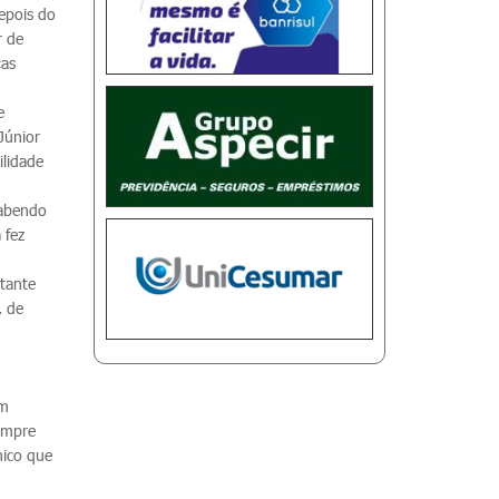
epois do
r de
cas
e
Júnior
ilidade
sabendo
 fez
stante
, de
um
sempre
nico que