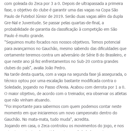
com goleada do Zeca por 3 a 0. Depois de ultrapassada a primeira
fase, o objetivo do clube é garantir uma das vagas na Copa São
Paulo de Futebol Júnior de 2019. Serão duas vagas além da dupla
Gre-Nal e Juventude. Se passar pelas quartas-de-final, a
probabilidade de garantia da classificação à competição em São
Paulo é muito grande.
"Seguimos muito focados nos nossos objetivos. Temos potencial
para avançarmos no Gauchão, mesmo sabendo das dificuldades que
certamente teremos contra um adversário de Série B do Brasileiro, e
que neste ano já fez enfrentamentos no Sub-20 contra grandes
clubes do país", avalia João Pedro.
Na tarde desta quarta, com a vaga na segunda fase já assegurada, o
técnico optou por uma escalação bastante modificada contra o
Soledade, jogando no Passo d'Areia. Acabou com derrota por 1 a 0.
O maior objetivo, de acordo com o treinador, era observar os atletas
que não vinham atuando.
"Foi importante para sabermos com quem podemos contar neste
momento em que iniciaremos um novo campeonato dentro do
Gauchão. No mata-mata, tudo muda", acredita.
Jogando em casa, o Zeca controlou os movimentos do jogo, e nos