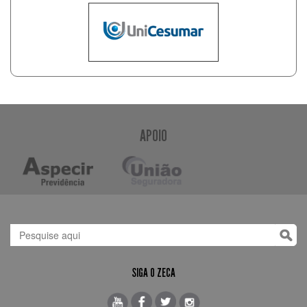
APOIO
SIGA O ZECA