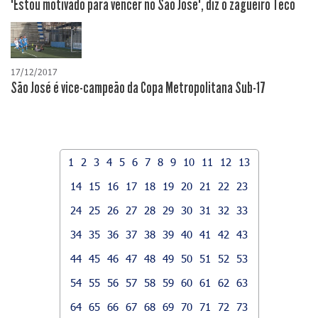
"Estou motivado para vencer no São José", diz o zagueiro Teco
17/12/2017
São José é vice-campeão da Copa Metropolitana Sub-17
1
2
3
4
5
6
7
8
9
10
11
12
13
14
15
16
17
18
19
20
21
22
23
24
25
26
27
28
29
30
31
32
33
34
35
36
37
38
39
40
41
42
43
44
45
46
47
48
49
50
51
52
53
54
55
56
57
58
59
60
61
62
63
64
65
66
67
68
69
70
71
72
73