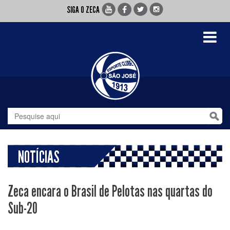
SIGA O ZECA
Toggle
navigati
NOTÍCIAS
Zeca encara o Brasil de Pelotas nas quartas do
Sub-20