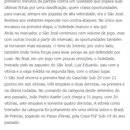
primeiros minutos da partida contra um Soledade que jogava suas
últimas fichas por uma classificação, quem criava oportunidades
para marcar, sempre em jogadas de alta velocidade, era o São José.
Restava aos visitantes especular nos contra-ataques. No único que
encaixou na primeira etapa, o Soledade marcou o seu gol.
Atrás no marcador, o São José continuou com volume de jogo, mas
com outras trocas a partir do intervalo, as oportunidades também
se tornaram mais escassas. O time do Interior, por outro lado,
também bnão tinha forças para levar perigo ao gol defendido por
Luan. No final, em um jogo com poucas emoções, o Soledade,
treinado pelo ex-zagueiro do São José, Luiz Eduardo, saiu com a
vitória e a vaga inédita na segunda fase, com o oitavo lugar.
O São José encerra a primeira fase do Gauchão Sub-20 com 21
pontos em seis vitórias, três empates e duas derrotas, na primeira e
na última rodadas. No comando da categoria desde setembro do
ano passado, João Pedro Kaefer Lock chega a 31 jogos, com 20
vitórias, sete empates e somente quatro derrotas. A estreia como
treinador da categoria foi justamente em uma vitória sobre o Brasil,
de Pelotas, jogando no Passo d'Areia, pela Copa FGF Sub-19 do ano
passado.