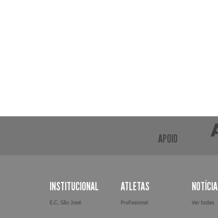
APOIO
INSTITUCIONAL
ATLETAS
NOTÍCI
E.C. São José
Profissional
Ver todas