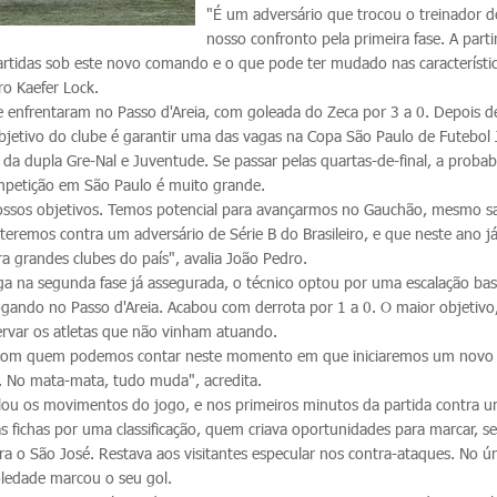
"É um adversário que trocou o treinador d
nosso confronto pela primeira fase. A parti
rtidas sob este novo comando e o que pode ter mudado nas característi
ro Kaefer Lock.
se enfrentaram no Passo d'Areia, com goleada do Zeca por 3 a 0. Depois d
objetivo do clube é garantir uma das vagas na Copa São Paulo de Futebol 
da dupla Gre-Nal e Juventude. Se passar pelas quartas-de-final, a probab
competição em São Paulo é muito grande.
ossos objetivos. Temos potencial para avançarmos no Gauchão, mesmo 
teremos contra um adversário de Série B do Brasileiro, e que neste ano já
 grandes clubes do país", avalia João Pedro.
ga na segunda fase já assegurada, o técnico optou por uma escalação ba
ogando no Passo d'Areia. Acabou com derrota por 1 a 0. O maior objetivo
ervar os atletas que não vinham atuando.
 com quem podemos contar neste momento em que iniciaremos um novo
 No mata-mata, tudo muda", acredita.
lou os movimentos do jogo, e nos primeiros minutos da partida contra 
s fichas por uma classificação, quem criava oportunidades para marcar, 
ra o São José. Restava aos visitantes especular nos contra-ataques. No ú
oledade marcou o seu gol.