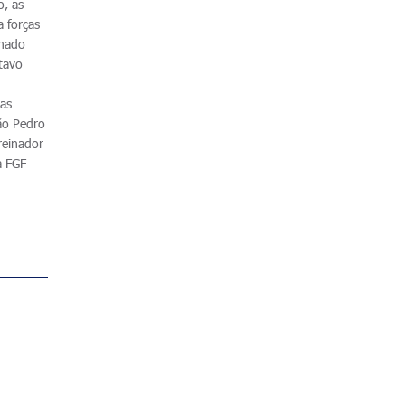
o, as
 forças
inado
itavo
uas
ão Pedro
reinador
a FGF