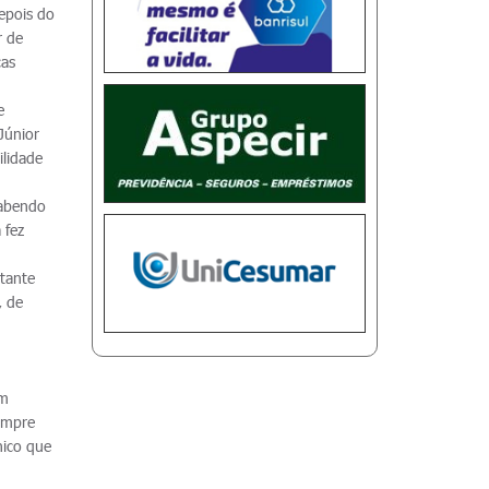
epois do
r de
cas
e
Júnior
ilidade
sabendo
 fez
stante
, de
um
sempre
nico que