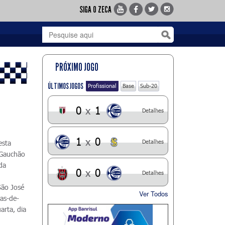
SIGA O ZECA
PRÓXIMO JOGO
ÚLTIMOS JOGOS
Profissional
Base
Sub-20
0
x
1
Detalhes
1
x
0
Detalhes
esta
 Gauchão
da
0
x
0
Detalhes
São José
Ver Todos
tas-de-
arta, dia