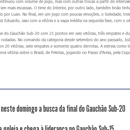
ontinuou com volume de jogo, mas com outras trocas a partir do interval
m mais escassas. O time do Interior, por outro lado, também bnão tinha
ido por Luan. No final, em um jogo com poucas emoções, o Soledade, tre
iz Eduardo, saiu com a vitória e a vaga inédita na segunda fase, com o o
ase do Gauchão Sub-20 com 21 pontos em seis vitórias, três empates e d
ima rodadas. No comando da categoria desde setembro do ano passado, Jo
om 20 vitórias, sete empates e somente quatro derrotas. A estreia como t
ma vitória sobre o Brasil, de Pelotas, jogando no Passo d'Areia, pela Cop
neste domingo a busca da final do Gauchão Sub-20
a goleia e chega à liderança no Gauchão Sub-15