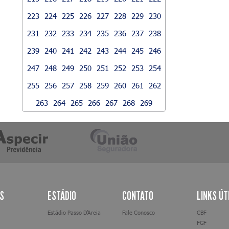
223
224
225
226
227
228
229
230
231
232
233
234
235
236
237
238
239
240
241
242
243
244
245
246
247
248
249
250
251
252
253
254
255
256
257
258
259
260
261
262
263
264
265
266
267
268
269
AS
ESTÁDIO
CONTATO
LINKS ÚT
Estádio Passo D’Areia
Fale Conosco
CBF
FGF