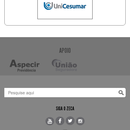
APOIO
SIGA O ZECA