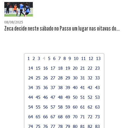
08/08/2025
Zeca decide neste sábado no Passo um lugar nas oitavas do...
1
2
3
4
5
6
7
8
9
10
11
12
13
14
15
16
17
18
19
20
21
22
23
24
25
26
27
28
29
30
31
32
33
34
35
36
37
38
39
40
41
42
43
44
45
46
47
48
49
50
51
52
53
54
55
56
57
58
59
60
61
62
63
64
65
66
67
68
69
70
71
72
73
74
75
76
77
78
79
80
81
82
83