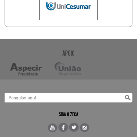
APOIO
SIGA O ZECA