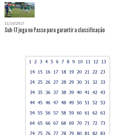
11/10/2017
Sub-17 joga no Passo para garantir a classificação
1
2
3
4
5
6
7
8
9
10
11
12
13
14
15
16
17
18
19
20
21
22
23
24
25
26
27
28
29
30
31
32
33
34
35
36
37
38
39
40
41
42
43
44
45
46
47
48
49
50
51
52
53
54
55
56
57
58
59
60
61
62
63
64
65
66
67
68
69
70
71
72
73
74
75
76
77
78
79
80
81
82
83