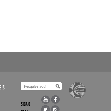
EIS
SIGA O