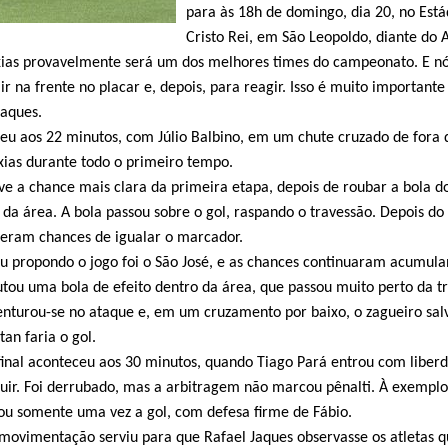
para às 18h de domingo, dia 20, no Está
Cristo Rei, em São Leopoldo, diante do 
axias provavelmente será um dos melhores times do campeonato. E n
r na frente no placar e, depois, para reagir. Isso é muito importante
Jaques.
ceu aos 22 minutos, com Júlio Balbino, em um chute cruzado de fora 
axias durante todo o primeiro tempo.
ve a chance mais clara da primeira etapa, depois de roubar a bola d
 da área. A bola passou sobre o gol, raspando o travessão. Depois do 
veram chances de igualar o marcador.
 propondo o jogo foi o São José, e as chances continuaram acumula
utou uma bola de efeito dentro da área, que passou muito perto da tr
nturou-se no ataque e, em um cruzamento por baixo, o zagueiro sal
an faria o gol.
final aconteceu aos 30 minutos, quando Tiago Pará entrou com liber
uir. Foi derrubado, mas a arbitragem não marcou pênalti. À exemplo
ou somente uma vez a gol, com defesa firme de Fábio.
 movimentação serviu para que Rafael Jaques observasse os atletas 