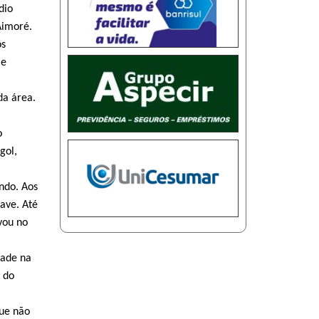
dio
Aimoré.
ós
 e
da área.
o
gol,
ndo. Aos
ave. Até
vou no
dade na
 do
que não