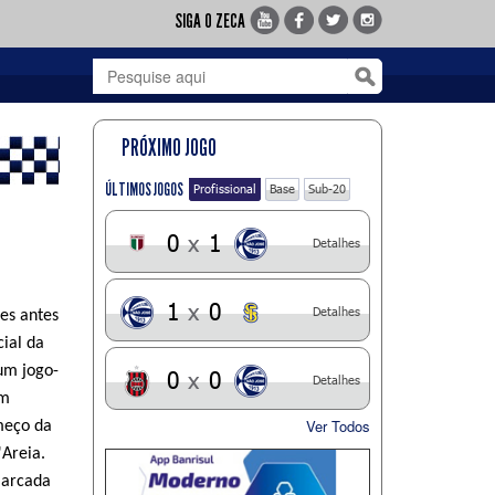
SIGA O ZECA
PRÓXIMO JOGO
ÚLTIMOS JOGOS
Profissional
Base
Sub-20
0
x
1
Detalhes
1
x
0
Detalhes
es antes
cial da
um jogo-
0
x
0
Detalhes
om
Ver Todos
meço da
'Areia.
marcada