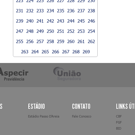
223
224
225
226
227
228
229
230
231
232
233
234
235
236
237
238
239
240
241
242
243
244
245
246
247
248
249
250
251
252
253
254
255
256
257
258
259
260
261
262
263
264
265
266
267
268
269
AS
ESTÁDIO
CONTATO
LINKS ÚT
Estádio Passo D’Areia
Fale Conosco
CBF
FGF
BID