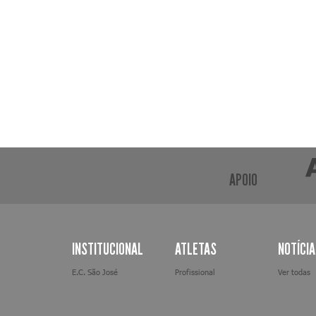
APOIO
INSTITUCIONAL
ATLETAS
NOTÍCI
E.C. São José
Profissional
Ver todas