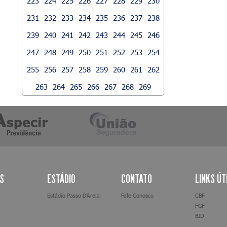
223
224
225
226
227
228
229
230
231
232
233
234
235
236
237
238
239
240
241
242
243
244
245
246
247
248
249
250
251
252
253
254
255
256
257
258
259
260
261
262
263
264
265
266
267
268
269
AS
ESTÁDIO
CONTATO
LINKS ÚT
Estádio Passo D’Areia
Fale Conosco
CBF
FGF
BID