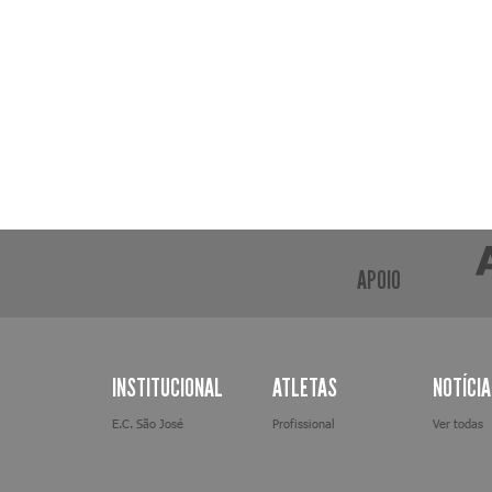
APOIO
INSTITUCIONAL
ATLETAS
NOTÍCI
E.C. São José
Profissional
Ver todas