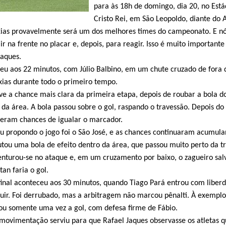
para às 18h de domingo, dia 20, no Está
Cristo Rei, em São Leopoldo, diante do 
axias provavelmente será um dos melhores times do campeonato. E n
r na frente no placar e, depois, para reagir. Isso é muito importante
Jaques.
ceu aos 22 minutos, com Júlio Balbino, em um chute cruzado de fora 
axias durante todo o primeiro tempo.
ve a chance mais clara da primeira etapa, depois de roubar a bola d
 da área. A bola passou sobre o gol, raspando o travessão. Depois do 
veram chances de igualar o marcador.
 propondo o jogo foi o São José, e as chances continuaram acumula
utou uma bola de efeito dentro da área, que passou muito perto da tr
nturou-se no ataque e, em um cruzamento por baixo, o zagueiro sal
an faria o gol.
final aconteceu aos 30 minutos, quando Tiago Pará entrou com liber
uir. Foi derrubado, mas a arbitragem não marcou pênalti. À exemplo
ou somente uma vez a gol, com defesa firme de Fábio.
 movimentação serviu para que Rafael Jaques observasse os atletas 