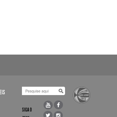
EIS
SIGA O