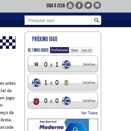
SIGA O ZECA
PRÓXIMO JOGO
ÚLTIMOS JOGOS
Profissional
Base
Sub-20
0
x
1
Detalhes
1
x
0
Detalhes
es antes
cial da
um jogo-
0
x
0
Detalhes
om
Ver Todos
meço da
'Areia.
marcada