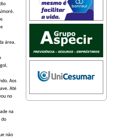
dio
Aimoré.
ós
 e
da área.
o
gol,
ndo. Aos
ave. Até
vou no
dade na
 do
que não