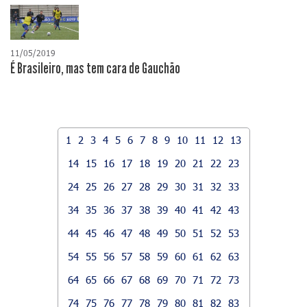
11/05/2019
É Brasileiro, mas tem cara de Gauchão
1
2
3
4
5
6
7
8
9
10
11
12
13
14
15
16
17
18
19
20
21
22
23
24
25
26
27
28
29
30
31
32
33
34
35
36
37
38
39
40
41
42
43
44
45
46
47
48
49
50
51
52
53
54
55
56
57
58
59
60
61
62
63
64
65
66
67
68
69
70
71
72
73
74
75
76
77
78
79
80
81
82
83