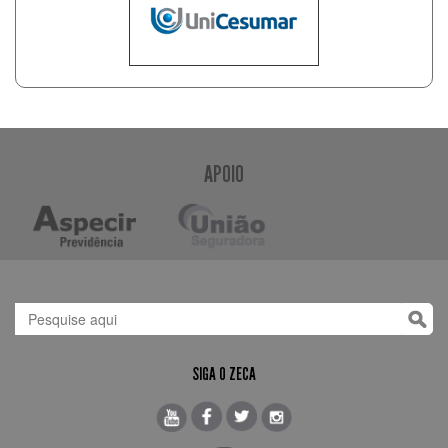
APOIO
SIGA O ZECA