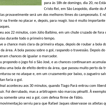
para às 18h de domingo, dia 20, no Está
Cristo Rei, em São Leopoldo, diante do 
axias provavelmente será um dos melhores times do campeonato. E n
r na frente no placar e, depois, para reagir. Isso é muito importante
Jaques.
ceu aos 22 minutos, com Júlio Balbino, em um chute cruzado de fora 
axias durante todo o primeiro tempo.
ve a chance mais clara da primeira etapa, depois de roubar a bola d
 da área. A bola passou sobre o gol, raspando o travessão. Depois do 
veram chances de igualar o marcador.
 propondo o jogo foi o São José, e as chances continuaram acumula
utou uma bola de efeito dentro da área, que passou muito perto da tr
nturou-se no ataque e, em um cruzamento por baixo, o zagueiro sal
an faria o gol.
final aconteceu aos 30 minutos, quando Tiago Pará entrou com liber
uir. Foi derrubado, mas a arbitragem não marcou pênalti. À exemplo
ou somente uma vez a gol, com defesa firme de Fábio.
 movimentação serviu para que Rafael Jaques observasse os atletas 