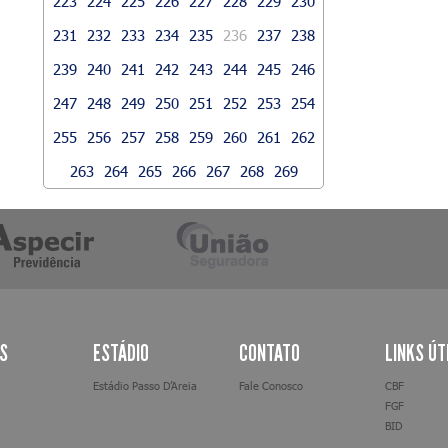
223
224
225
226
227
228
229
230
231
232
233
234
235
236
237
238
239
240
241
242
243
244
245
246
247
248
249
250
251
252
253
254
255
256
257
258
259
260
261
262
263
264
265
266
267
268
269
AS
ESTÁDIO
CONTATO
LINKS ÚT
Estádio Passo D’Areia
Fale Conosco
CBF
FGF
BID