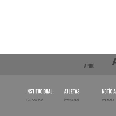
APOIO
INSTITUCIONAL
ATLETAS
NOTÍCI
E.C. São José
Profissional
Ver todas