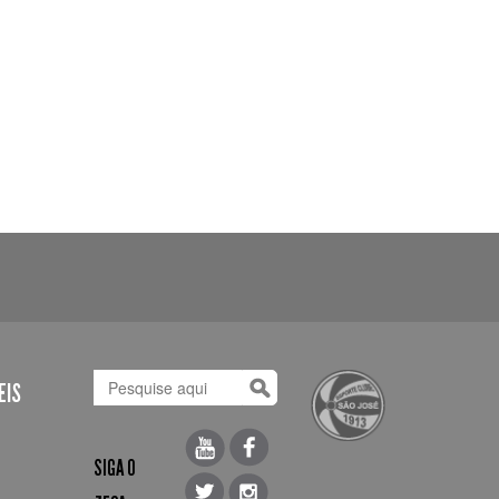
EIS
SIGA O