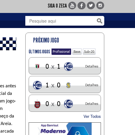
SIGA O ZECA
PRÓXIMO JOGO
ÚLTIMOS JOGOS
Profissional
Base
Sub-20
0
x
1
Detalhes
1
x
0
Detalhes
es antes
cial da
um jogo-
0
x
0
Detalhes
om
Ver Todos
meço da
'Areia.
marcada