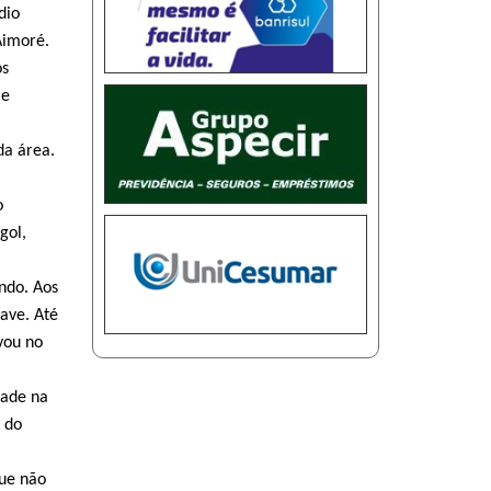
dio
Aimoré.
ós
 e
da área.
o
gol,
ndo. Aos
ave. Até
vou no
dade na
 do
que não