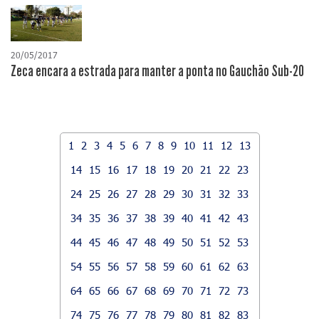
20/05/2017
Zeca encara a estrada para manter a ponta no Gauchão Sub-20
1
2
3
4
5
6
7
8
9
10
11
12
13
14
15
16
17
18
19
20
21
22
23
24
25
26
27
28
29
30
31
32
33
34
35
36
37
38
39
40
41
42
43
44
45
46
47
48
49
50
51
52
53
54
55
56
57
58
59
60
61
62
63
64
65
66
67
68
69
70
71
72
73
74
75
76
77
78
79
80
81
82
83