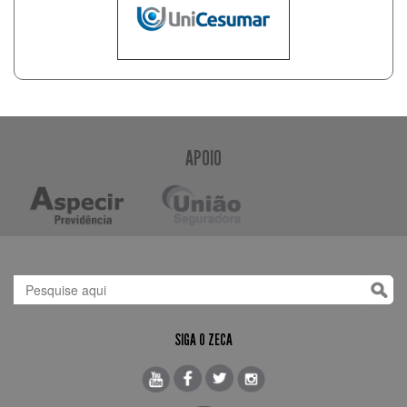
APOIO
SIGA O ZECA