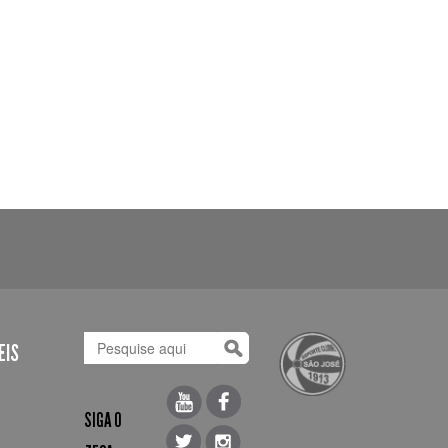
EIS
SIGA O