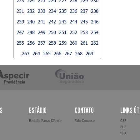
223
224
225
226
227
228
229
230
231
232
233
234
235
236
237
238
239
240
241
242
243
244
245
246
247
248
249
250
251
252
253
254
255
256
257
258
259
260
261
262
263
264
265
266
267
268
269
AS
ESTÁDIO
CONTATO
LINKS ÚT
Estádio Passo D’Areia
Fale Conosco
CBF
FGF
BID