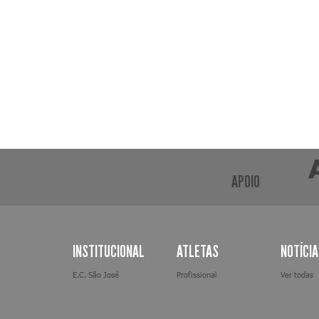
APOIO
INSTITUCIONAL
ATLETAS
NOTÍCI
E.C. São José
Profissional
Ver todas