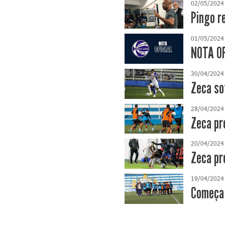
02/05/2024
Pingo r
01/05/2024
NOTA OF
30/04/2024
Zeca so
28/04/2024
Zeca pr
20/04/2024
Zeca pr
19/04/2024
Começa 