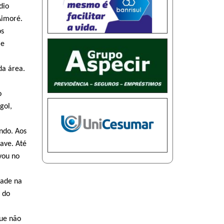
dio
Aimoré.
ós
 e
da área.
o
gol,
ndo. Aos
ave. Até
vou no
dade na
 do
que não