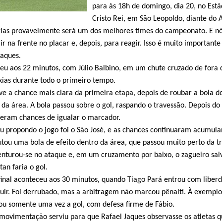
para às 18h de domingo, dia 20, no Está
Cristo Rei, em São Leopoldo, diante do 
axias provavelmente será um dos melhores times do campeonato. E n
r na frente no placar e, depois, para reagir. Isso é muito importante
Jaques.
ceu aos 22 minutos, com Júlio Balbino, em um chute cruzado de fora 
axias durante todo o primeiro tempo.
ve a chance mais clara da primeira etapa, depois de roubar a bola d
 da área. A bola passou sobre o gol, raspando o travessão. Depois do 
veram chances de igualar o marcador.
 propondo o jogo foi o São José, e as chances continuaram acumula
utou uma bola de efeito dentro da área, que passou muito perto da tr
nturou-se no ataque e, em um cruzamento por baixo, o zagueiro sal
an faria o gol.
final aconteceu aos 30 minutos, quando Tiago Pará entrou com liber
uir. Foi derrubado, mas a arbitragem não marcou pênalti. À exemplo
ou somente uma vez a gol, com defesa firme de Fábio.
 movimentação serviu para que Rafael Jaques observasse os atletas 