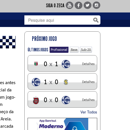
SIGA O ZECA
PRÓXIMO JOGO
ÚLTIMOS JOGOS
Profissional
Base
Sub-20
0
x
1
Detalhes
1
x
0
Detalhes
es antes
cial da
um jogo-
0
x
0
Detalhes
om
Ver Todos
meço da
'Areia.
marcada