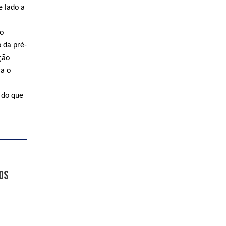
e lado a
ão
 da pré-
ção
ia o
 do que
os