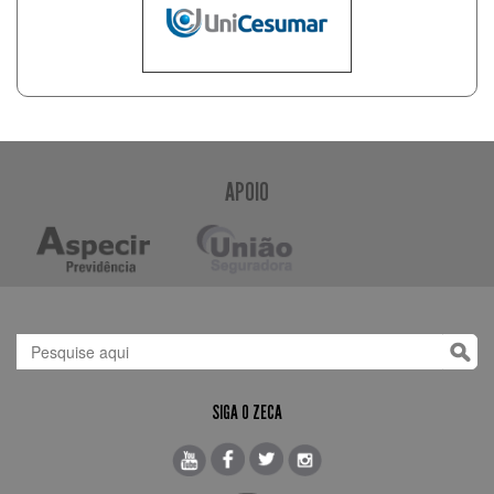
APOIO
SIGA O ZECA