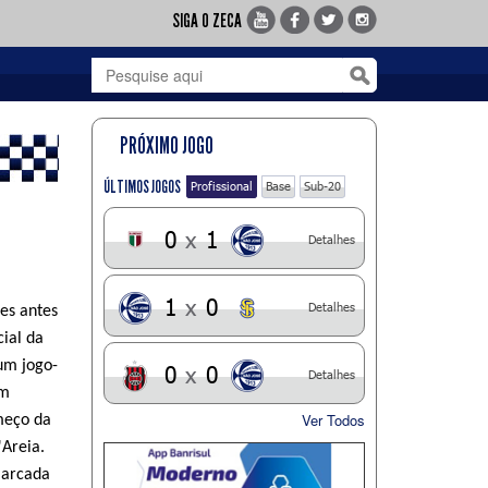
SIGA O ZECA
PRÓXIMO JOGO
ÚLTIMOS JOGOS
Profissional
Base
Sub-20
0
x
1
Detalhes
1
x
0
Detalhes
es antes
cial da
um jogo-
0
x
0
Detalhes
om
Ver Todos
meço da
'Areia.
marcada