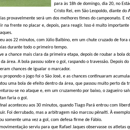
para às 18h de domingo, dia 20, no Está
Cristo Rei, em São Leopoldo, diante do 
axias provavelmente será um dos melhores times do campeonato. E n
r na frente no placar e, depois, para reagir. Isso é muito importante
Jaques.
ceu aos 22 minutos, com Júlio Balbino, em um chute cruzado de fora 
axias durante todo o primeiro tempo.
ve a chance mais clara da primeira etapa, depois de roubar a bola d
 da área. A bola passou sobre o gol, raspando o travessão. Depois do 
veram chances de igualar o marcador.
 propondo o jogo foi o São José, e as chances continuaram acumula
utou uma bola de efeito dentro da área, que passou muito perto da tr
nturou-se no ataque e, em um cruzamento por baixo, o zagueiro sal
an faria o gol.
final aconteceu aos 30 minutos, quando Tiago Pará entrou com liber
uir. Foi derrubado, mas a arbitragem não marcou pênalti. À exemplo
ou somente uma vez a gol, com defesa firme de Fábio.
 movimentação serviu para que Rafael Jaques observasse os atletas 