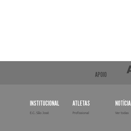
APOIO
INSTITUCIONAL
ATLETAS
NOTÍCI
E.C. São José
Profissional
Ver todas