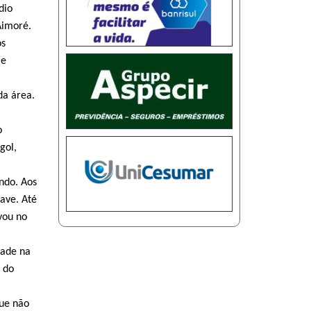
dio
Aimoré.
ós
 e
da área.
o
gol,
ndo. Aos
ave. Até
vou no
dade na
 do
que não