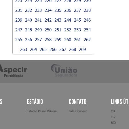
223
224
225
226
227
228
229
230
231
232
233
234
235
236
237
238
239
240
241
242
243
244
245
246
247
248
249
250
251
252
253
254
255
256
257
258
259
260
261
262
263
264
265
266
267
268
269
AS
ESTÁDIO
CONTATO
LINKS ÚT
Estádio Passo D’Areia
Fale Conosco
CBF
FGF
BID