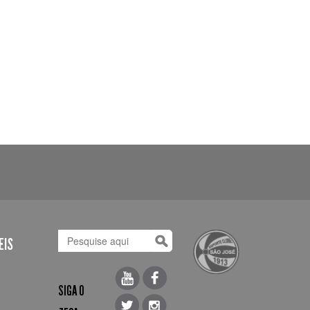
EIS
SIGA O