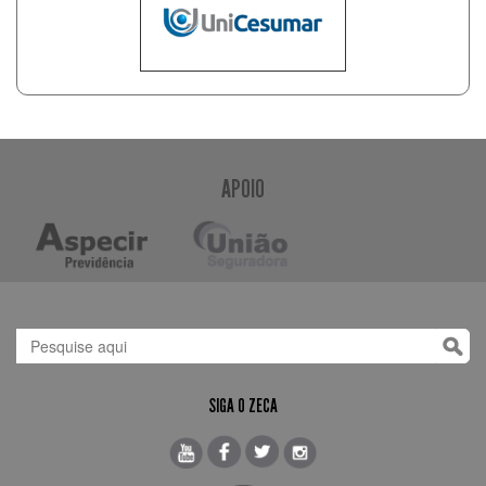
APOIO
SIGA O ZECA