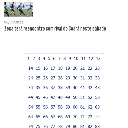
06/05/2022
Zeca terá reencontro com rival do Ceará neste sábado
1
2
3
4
5
6
7
8
9
10
11
12
13
14
15
16
17
18
19
20
21
22
23
24
25
26
27
28
29
30
31
32
33
34
35
36
37
38
39
40
41
42
43
44
45
46
47
48
49
50
51
52
53
54
55
56
57
58
59
60
61
62
63
64
65
66
67
68
69
70
71
72
73
74
75
76
77
78
79
80
81
82
83