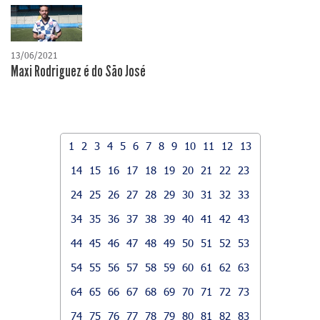
13/06/2021
Maxi Rodriguez é do São José
1
2
3
4
5
6
7
8
9
10
11
12
13
14
15
16
17
18
19
20
21
22
23
24
25
26
27
28
29
30
31
32
33
34
35
36
37
38
39
40
41
42
43
44
45
46
47
48
49
50
51
52
53
54
55
56
57
58
59
60
61
62
63
64
65
66
67
68
69
70
71
72
73
74
75
76
77
78
79
80
81
82
83