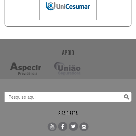
APOIO
SIGA O ZECA