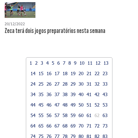
20/12/2022
Zeca terá dois jogos preparatórios nesta semana
1
2
3
4
5
6
7
8
9
10
11
12
13
14
15
16
17
18
19
20
21
22
23
24
25
26
27
28
29
30
31
32
33
34
35
36
37
38
39
40
41
42
43
44
45
46
47
48
49
50
51
52
53
54
55
56
57
58
59
60
61
62
63
64
65
66
67
68
69
70
71
72
73
74
75
76
77
78
79
80
81
82
83