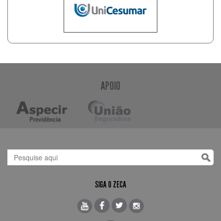
APOIO
SIGA O ZECA