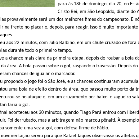
para às 18h de domingo, dia 20, no Está
Cristo Rei, em São Leopoldo, diante do 
axias provavelmente será um dos melhores times do campeonato. E n
r na frente no placar e, depois, para reagir. Isso é muito importante
Jaques.
ceu aos 22 minutos, com Júlio Balbino, em um chute cruzado de fora 
axias durante todo o primeiro tempo.
ve a chance mais clara da primeira etapa, depois de roubar a bola d
 da área. A bola passou sobre o gol, raspando o travessão. Depois do 
veram chances de igualar o marcador.
 propondo o jogo foi o São José, e as chances continuaram acumula
utou uma bola de efeito dentro da área, que passou muito perto da tr
nturou-se no ataque e, em um cruzamento por baixo, o zagueiro sal
an faria o gol.
final aconteceu aos 30 minutos, quando Tiago Pará entrou com liber
uir. Foi derrubado, mas a arbitragem não marcou pênalti. À exemplo
ou somente uma vez a gol, com defesa firme de Fábio.
 movimentação serviu para que Rafael Jaques observasse os atletas 