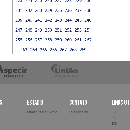
223
224
225
226
227
228
229
230
231
232
233
234
235
236
237
238
239
240
241
242
243
244
245
246
247
248
249
250
251
252
253
254
255
256
257
258
259
260
261
262
263
264
265
266
267
268
269
AS
ESTÁDIO
CONTATO
LINKS ÚT
Estádio Passo D’Areia
Fale Conosco
CBF
FGF
BID