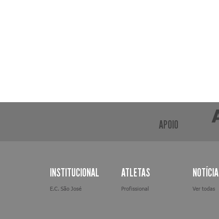
APOIO
INSTITUCIONAL
ATLETAS
NOTÍCI
E.C. São José
Profissional
Ver todas