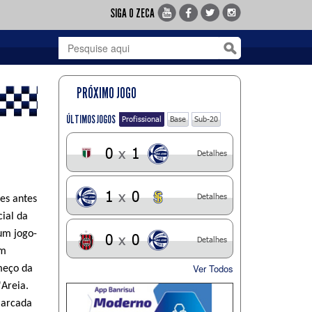
SIGA O ZECA
PRÓXIMO JOGO
ÚLTIMOS JOGOS
Profissional
Base
Sub-20
0
x
1
Detalhes
1
x
0
Detalhes
es antes
cial da
um jogo-
0
x
0
Detalhes
om
Ver Todos
meço da
'Areia.
marcada