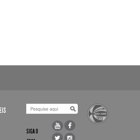
EIS
SIGA O