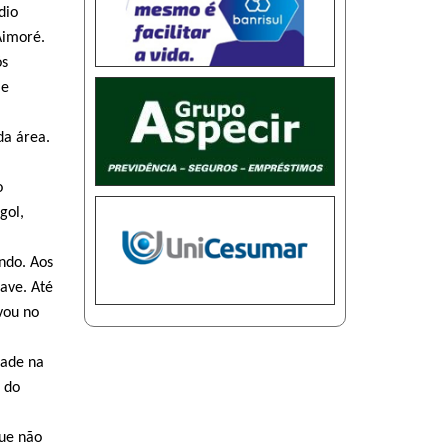
dio
Aimoré.
ós
 e
da área.
o
gol,
ndo. Aos
ave. Até
vou no
dade na
 do
que não