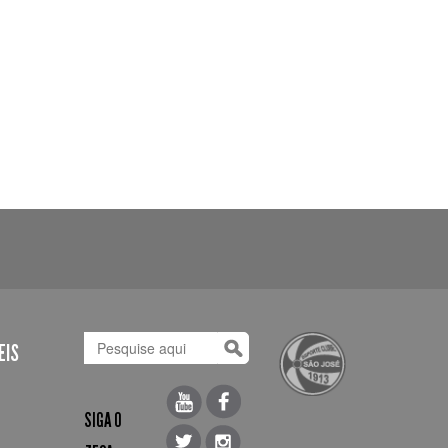
EIS
SIGA O