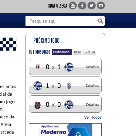
SIGA O ZECA
PRÓXIMO JOGO
ÚLTIMOS JOGOS
Profissional
Base
Sub-20
0
x
1
Detalhes
1
x
0
Detalhes
es antes
cial da
um jogo-
0
x
0
Detalhes
om
Ver Todos
meço da
'Areia.
marcada