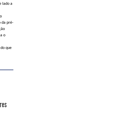
e lado a
ão
 da pré-
ção
ia o
 do que
ores