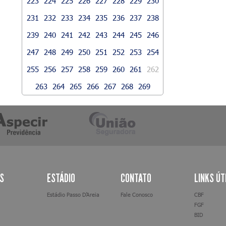
223
224
225
226
227
228
229
230
231
232
233
234
235
236
237
238
239
240
241
242
243
244
245
246
247
248
249
250
251
252
253
254
255
256
257
258
259
260
261
262
263
264
265
266
267
268
269
AS
ESTÁDIO
CONTATO
LINKS ÚT
Estádio Passo D’Areia
Fale Conosco
CBF
FGF
BID