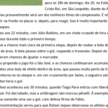
para às 18h de domingo, dia 20, no Está
Cristo Rei, em São Leopoldo, diante do 
axias provavelmente será um dos melhores times do campeonato. E n
r na frente no placar e, depois, para reagir. Isso é muito importante
Jaques.
ceu aos 22 minutos, com Júlio Balbino, em um chute cruzado de fora 
axias durante todo o primeiro tempo.
ve a chance mais clara da primeira etapa, depois de roubar a bola d
 da área. A bola passou sobre o gol, raspando o travessão. Depois do 
veram chances de igualar o marcador.
 propondo o jogo foi o São José, e as chances continuaram acumula
utou uma bola de efeito dentro da área, que passou muito perto da tr
nturou-se no ataque e, em um cruzamento por baixo, o zagueiro sal
an faria o gol.
final aconteceu aos 30 minutos, quando Tiago Pará entrou com liber
uir. Foi derrubado, mas a arbitragem não marcou pênalti. À exemplo
ou somente uma vez a gol, com defesa firme de Fábio.
 movimentação serviu para que Rafael Jaques observasse os atletas 