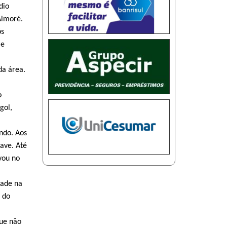
dio
Aimoré.
ós
 e
da área.
o
gol,
ndo. Aos
ave. Até
vou no
dade na
 do
que não