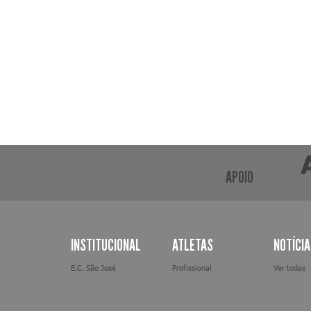
APOIO
INSTITUCIONAL
ATLETAS
NOTÍCI
E.C. São José
Profissional
Ver todas