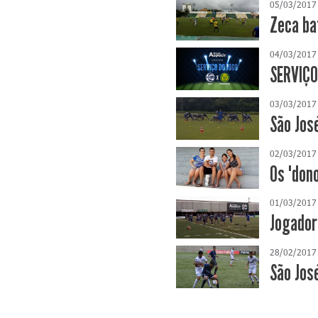
05/03/2017
Zeca ba
04/03/2017
SERVIÇO
03/03/2017
São Jos
02/03/2017
Os "don
01/03/2017
Jogador
28/02/2017
São Jos