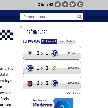
SIGA O ZECA
PRÓXIMO JOGO
ÚLTIMOS JOGOS
Profissional
Base
Sub-20
0
x
1
Detalhes
1
x
0
Detalhes
es antes
cial da
um jogo-
0
x
0
Detalhes
om
Ver Todos
meço da
'Areia.
marcada