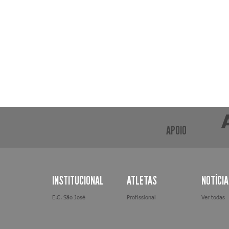
APOIO
INSTITUCIONAL
ATLETAS
NOTÍCI
E.C. São José
Profissional
Ver todas