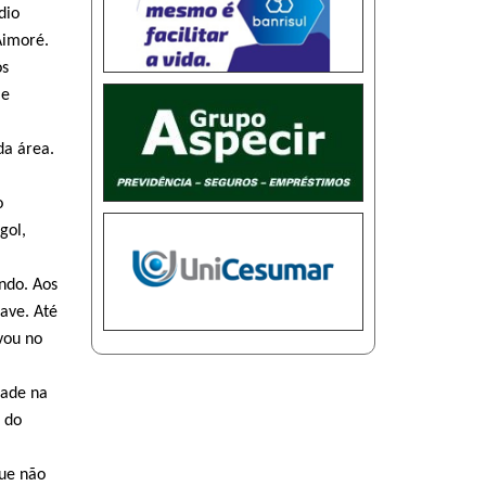
dio
Aimoré.
ós
 e
da área.
o
gol,
ndo. Aos
ave. Até
vou no
dade na
 do
que não