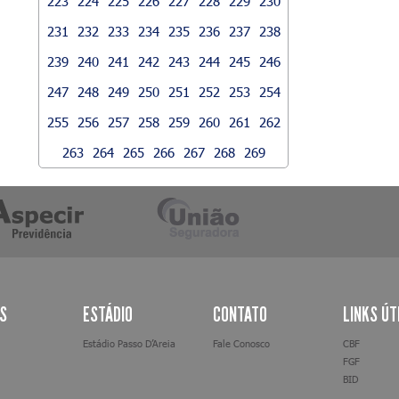
223
224
225
226
227
228
229
230
231
232
233
234
235
236
237
238
239
240
241
242
243
244
245
246
247
248
249
250
251
252
253
254
255
256
257
258
259
260
261
262
263
264
265
266
267
268
269
AS
ESTÁDIO
CONTATO
LINKS ÚT
Estádio Passo D’Areia
Fale Conosco
CBF
FGF
BID