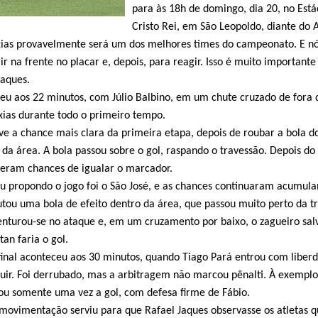
para às 18h de domingo, dia 20, no Está
Cristo Rei, em São Leopoldo, diante do 
axias provavelmente será um dos melhores times do campeonato. E n
r na frente no placar e, depois, para reagir. Isso é muito importante
Jaques.
ceu aos 22 minutos, com Júlio Balbino, em um chute cruzado de fora 
axias durante todo o primeiro tempo.
ve a chance mais clara da primeira etapa, depois de roubar a bola d
 da área. A bola passou sobre o gol, raspando o travessão. Depois do 
veram chances de igualar o marcador.
 propondo o jogo foi o São José, e as chances continuaram acumula
utou uma bola de efeito dentro da área, que passou muito perto da tr
nturou-se no ataque e, em um cruzamento por baixo, o zagueiro sal
an faria o gol.
final aconteceu aos 30 minutos, quando Tiago Pará entrou com liber
uir. Foi derrubado, mas a arbitragem não marcou pênalti. À exemplo
ou somente uma vez a gol, com defesa firme de Fábio.
 movimentação serviu para que Rafael Jaques observasse os atletas 