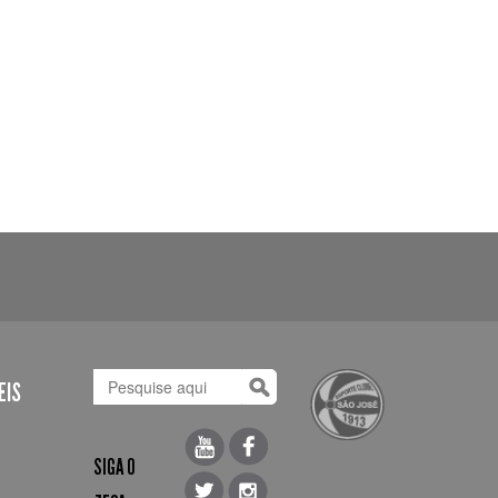
EIS
SIGA O