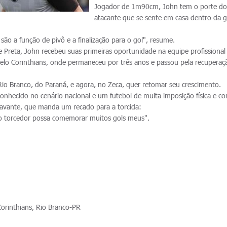
Jogador de 1m90cm, John tem o porte d
atacante que se sente em casa dentro da 
s são a função de pivô e a finalização para o gol", resume.
e Preta, John recebeu suas primeiras oportunidade na equipe profissional
elo Corinthians, onde permaneceu por três anos e passou pela recuperaç
io Branco, do Paraná, e agora, no Zeca, quer retomar seu crescimento.
onhecido no cenário nacional e um futebol de muita imposição física e co
oavante, que manda um recado para a torcida:
o torcedor possa comemorar muitos gols meus".
Corinthians, Rio Branco-PR