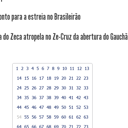
onto para a estreia no Brasileirão
a do Zeca atropela no Ze-Cruz da abertura do Gauchão
1
2
3
4
5
6
7
8
9
10
11
12
13
14
15
16
17
18
19
20
21
22
23
24
25
26
27
28
29
30
31
32
33
34
35
36
37
38
39
40
41
42
43
44
45
46
47
48
49
50
51
52
53
54
55
56
57
58
59
60
61
62
63
64
65
66
67
68
69
70
71
72
73