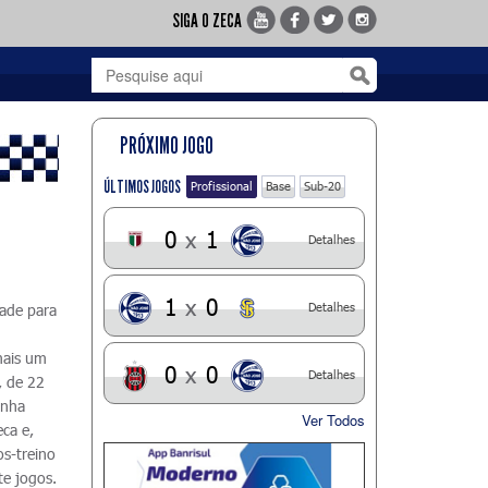
SIGA O ZECA
PRÓXIMO JOGO
ÚLTIMOS JOGOS
Profissional
Base
Sub-20
0
x
1
Detalhes
1
x
0
Detalhes
dade para
 mais um
0
x
0
Detalhes
, de 22
inha
Ver Todos
ca e,
os-treino
te jogos.