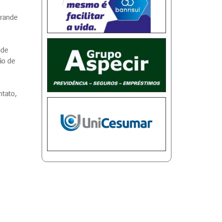
o
grande
 de
ão de
ntato,