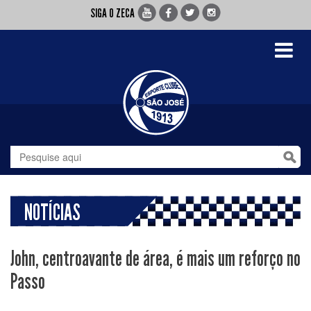
SIGA O ZECA
Toggle
navigati
NOTÍCIAS
John, centroavante de área, é mais um reforço no
Passo