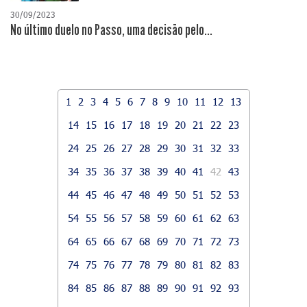
30/09/2023
No último duelo no Passo, uma decisão pelo...
1
2
3
4
5
6
7
8
9
10
11
12
13
14
15
16
17
18
19
20
21
22
23
24
25
26
27
28
29
30
31
32
33
34
35
36
37
38
39
40
41
42
43
44
45
46
47
48
49
50
51
52
53
54
55
56
57
58
59
60
61
62
63
64
65
66
67
68
69
70
71
72
73
74
75
76
77
78
79
80
81
82
83
84
85
86
87
88
89
90
91
92
93