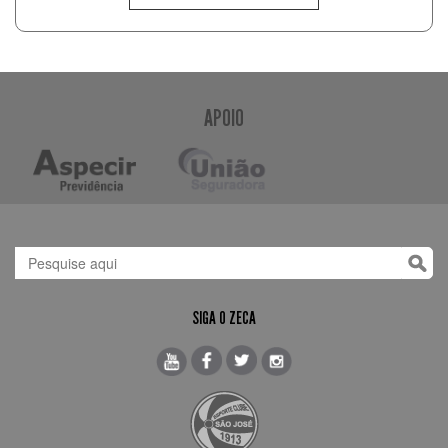
APOIO
SIGA O ZECA