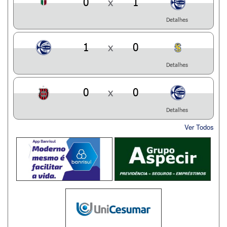
0
x
1
Detalhes
1
x
0
Detalhes
0
x
0
Detalhes
Ver Todos