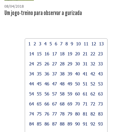
08/04/2018
Um jogo-treino para observar a gurizada
1
2
3
4
5
6
7
8
9
10
11
12
13
14
15
16
17
18
19
20
21
22
23
24
25
26
27
28
29
30
31
32
33
34
35
36
37
38
39
40
41
42
43
44
45
46
47
48
49
50
51
52
53
54
55
56
57
58
59
60
61
62
63
64
65
66
67
68
69
70
71
72
73
74
75
76
77
78
79
80
81
82
83
84
85
86
87
88
89
90
91
92
93