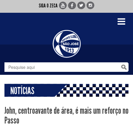
SIGA O ZECA
Toggle
navigati
NOTÍCIAS
John, centroavante de área, é mais um reforço no
Passo