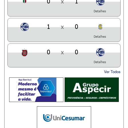
0
x
1
Detalhes
1
x
0
Detalhes
0
x
0
Detalhes
Ver Todos