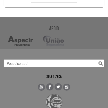
APOIO
SIGA O ZECA