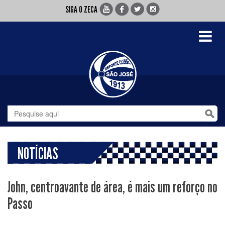
SIGA O ZECA
Toggle
navigati
NOTÍCIAS
John, centroavante de área, é mais um reforço no
Passo