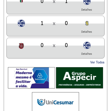
0
x
1
Detalhes
1
x
0
Detalhes
0
x
0
Detalhes
Ver Todos