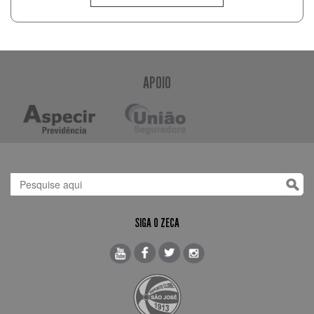
APOIO
SIGA O ZECA