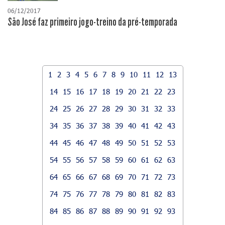
06/12/2017
São José faz primeiro jogo-treino da pré-temporada
1
2
3
4
5
6
7
8
9
10
11
12
13
14
15
16
17
18
19
20
21
22
23
24
25
26
27
28
29
30
31
32
33
34
35
36
37
38
39
40
41
42
43
44
45
46
47
48
49
50
51
52
53
54
55
56
57
58
59
60
61
62
63
64
65
66
67
68
69
70
71
72
73
74
75
76
77
78
79
80
81
82
83
84
85
86
87
88
89
90
91
92
93