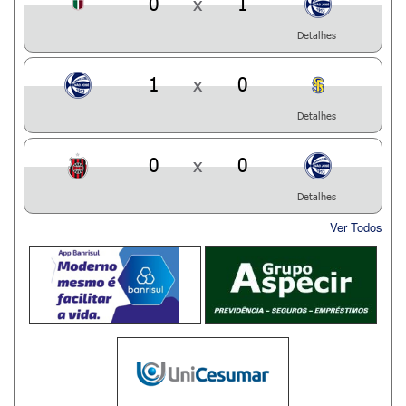
0
x
1
Detalhes
1
x
0
Detalhes
0
x
0
Detalhes
Ver Todos