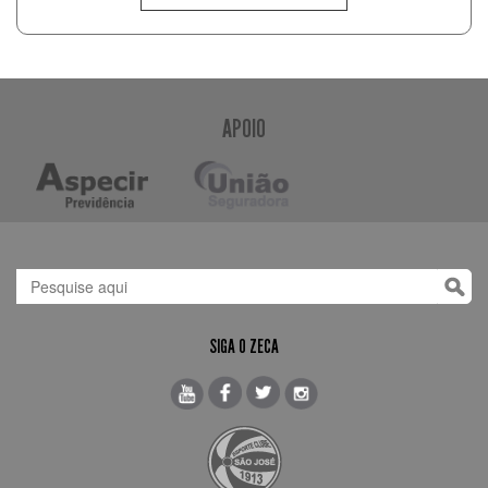
APOIO
SIGA O ZECA