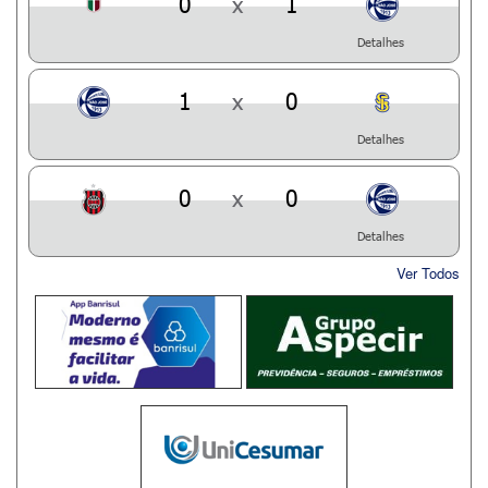
0
x
1
Detalhes
1
x
0
Detalhes
0
x
0
Detalhes
Ver Todos