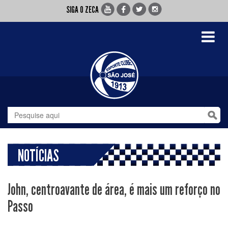
SIGA O ZECA
Toggle
navigati
NOTÍCIAS
John, centroavante de área, é mais um reforço no
Passo