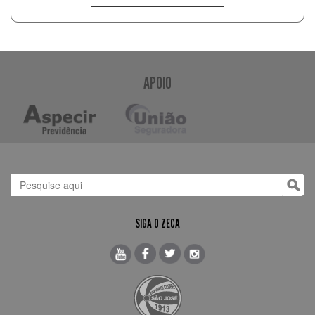
APOIO
SIGA O ZECA