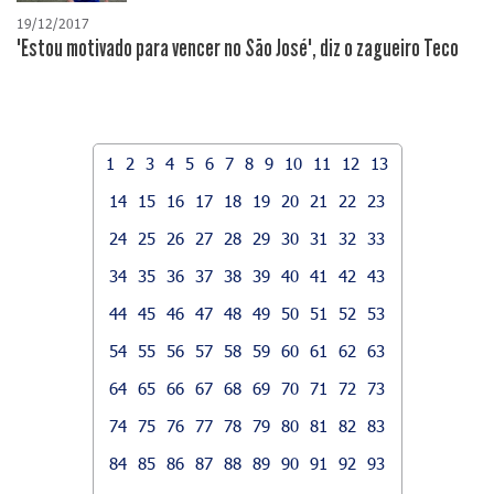
19/12/2017
"Estou motivado para vencer no São José", diz o zagueiro Teco
1
2
3
4
5
6
7
8
9
10
11
12
13
14
15
16
17
18
19
20
21
22
23
24
25
26
27
28
29
30
31
32
33
34
35
36
37
38
39
40
41
42
43
44
45
46
47
48
49
50
51
52
53
54
55
56
57
58
59
60
61
62
63
64
65
66
67
68
69
70
71
72
73
74
75
76
77
78
79
80
81
82
83
84
85
86
87
88
89
90
91
92
93