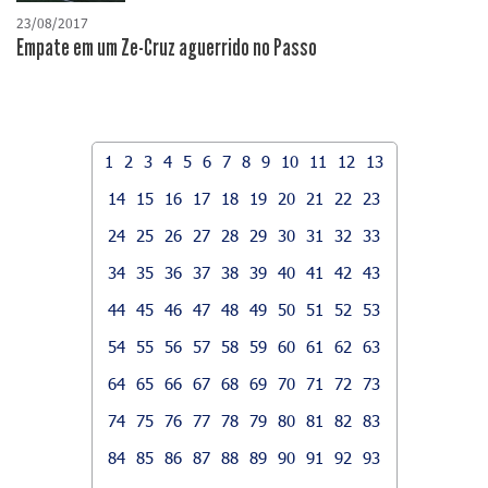
23/08/2017
Empate em um Ze-Cruz aguerrido no Passo
1
2
3
4
5
6
7
8
9
10
11
12
13
14
15
16
17
18
19
20
21
22
23
24
25
26
27
28
29
30
31
32
33
34
35
36
37
38
39
40
41
42
43
44
45
46
47
48
49
50
51
52
53
54
55
56
57
58
59
60
61
62
63
64
65
66
67
68
69
70
71
72
73
74
75
76
77
78
79
80
81
82
83
84
85
86
87
88
89
90
91
92
93