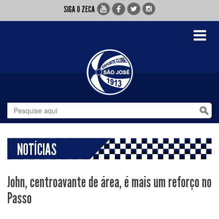
SIGA O ZECA
Toggle
navigati
NOTÍCIAS
John, centroavante de área, é mais um reforço no
Passo