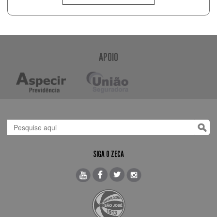
APOIO
SIGA O ZECA