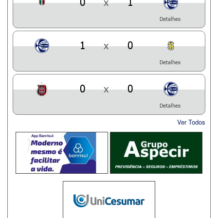
0
x
1
Detalhes
1
x
0
Detalhes
0
x
0
Detalhes
Ver Todos