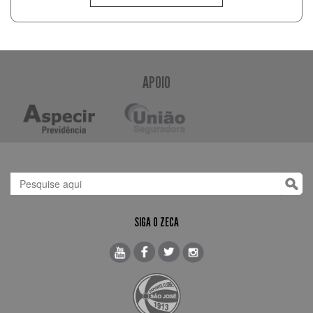
APOIO
SIGA O ZECA