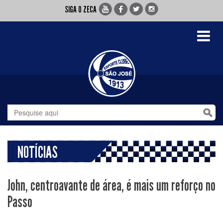
SIGA O ZECA
Toggle
navigati
NOTÍCIAS
John, centroavante de área, é mais um reforço no
Passo