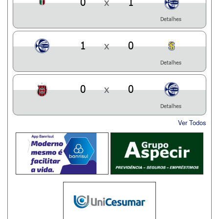
0
x
1
Detalhes
1
x
0
Detalhes
0
x
0
Detalhes
Ver Todos