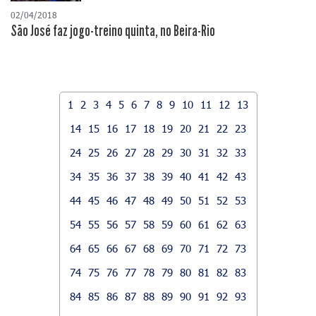
02/04/2018
São José faz jogo-treino quinta, no Beira-Rio
1
2
3
4
5
6
7
8
9
10
11
12
13
14
15
16
17
18
19
20
21
22
23
24
25
26
27
28
29
30
31
32
33
34
35
36
37
38
39
40
41
42
43
44
45
46
47
48
49
50
51
52
53
54
55
56
57
58
59
60
61
62
63
64
65
66
67
68
69
70
71
72
73
74
75
76
77
78
79
80
81
82
83
84
85
86
87
88
89
90
91
92
93