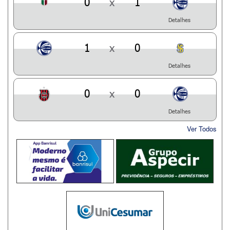
0
x
1
Detalhes
1
x
0
Detalhes
0
x
0
Detalhes
Ver Todos