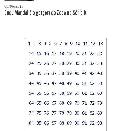
08/06/2017
Dudu Mandai é o garçom do Zeca na Série D
1
2
3
4
5
6
7
8
9
10
11
12
13
14
15
16
17
18
19
20
21
22
23
24
25
26
27
28
29
30
31
32
33
34
35
36
37
38
39
40
41
42
43
44
45
46
47
48
49
50
51
52
53
54
55
56
57
58
59
60
61
62
63
64
65
66
67
68
69
70
71
72
73
74
75
76
77
78
79
80
81
82
83
84
85
86
87
88
89
90
91
92
93