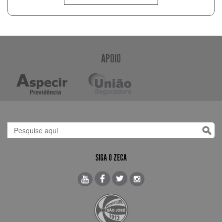
APOIO
SIGA O ZECA