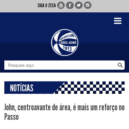
SIGA O ZECA
Toggle
navigati
NOTÍCIAS
John, centroavante de área, é mais um reforço no
Passo