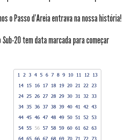
nos o Passo d'Areia entrava na nossa história!
 Sub-20 tem data marcada para começar
1
2
3
4
5
6
7
8
9
10
11
12
13
14
15
16
17
18
19
20
21
22
23
24
25
26
27
28
29
30
31
32
33
34
35
36
37
38
39
40
41
42
43
44
45
46
47
48
49
50
51
52
53
54
55
56
57
58
59
60
61
62
63
64
65
66
67
68
69
70
71
72
73