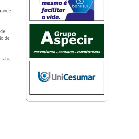
o
grande
 de
ão de
ntato,