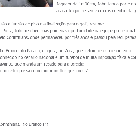
Jogador de 1m90cm, John tem o porte d
atacante que se sente em casa dentro da 
s são a função de pivô e a finalização para o gol", resume.
e Preta, John recebeu suas primeiras oportunidade na equipe profissional
elo Corinthians, onde permaneceu por três anos e passou pela recuperaç
io Branco, do Paraná, e agora, no Zeca, quer retomar seu crescimento.
onhecido no cenário nacional e um futebol de muita imposição física e co
oavante, que manda um recado para a torcida:
o torcedor possa comemorar muitos gols meus".
Corinthians, Rio Branco-PR