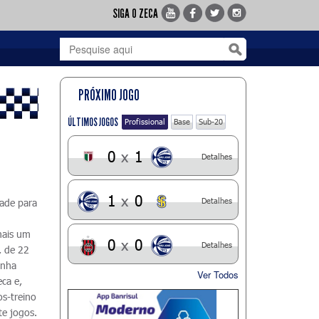
SIGA O ZECA
PRÓXIMO JOGO
ÚLTIMOS JOGOS
Profissional
Base
Sub-20
0
x
1
Detalhes
1
x
0
Detalhes
dade para
 mais um
0
x
0
Detalhes
, de 22
inha
Ver Todos
ca e,
os-treino
te jogos.