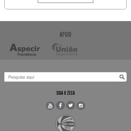
APOIO
SIGA O ZECA