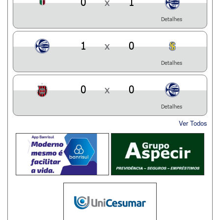
0
x
1
Detalhes
1
x
0
Detalhes
0
x
0
Detalhes
Ver Todos