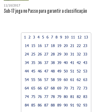
11/10/2017
Sub-17 joga no Passo para garantir a classificação
1
2
3
4
5
6
7
8
9
10
11
12
13
14
15
16
17
18
19
20
21
22
23
24
25
26
27
28
29
30
31
32
33
34
35
36
37
38
39
40
41
42
43
44
45
46
47
48
49
50
51
52
53
54
55
56
57
58
59
60
61
62
63
64
65
66
67
68
69
70
71
72
73
74
75
76
77
78
79
80
81
82
83
84
85
86
87
88
89
90
91
92
93