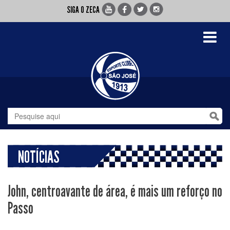
SIGA O ZECA
Toggle
navigati
NOTÍCIAS
John, centroavante de área, é mais um reforço no
Passo