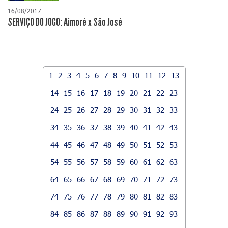
16/08/2017
SERVIÇO DO JOGO: Aimoré x São José
1
2
3
4
5
6
7
8
9
10
11
12
13
14
15
16
17
18
19
20
21
22
23
24
25
26
27
28
29
30
31
32
33
34
35
36
37
38
39
40
41
42
43
44
45
46
47
48
49
50
51
52
53
54
55
56
57
58
59
60
61
62
63
64
65
66
67
68
69
70
71
72
73
74
75
76
77
78
79
80
81
82
83
84
85
86
87
88
89
90
91
92
93