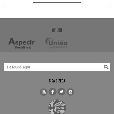
APOIO
SIGA O ZECA