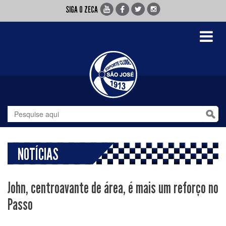
SIGA O ZECA
Toggle
navigati
NOTÍCIAS
John, centroavante de área, é mais um reforço no
Passo