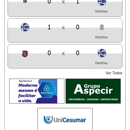
0
x
1
Detalhes
1
x
0
Detalhes
0
x
0
Detalhes
Ver Todos