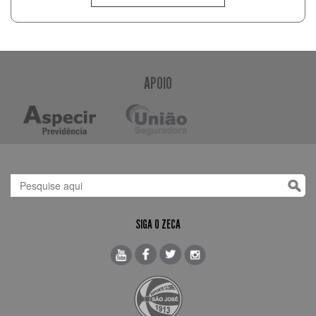
APOIO
SIGA O ZECA