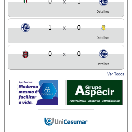
0
x
1
Detalhes
1
x
0
Detalhes
0
x
0
Detalhes
Ver Todos