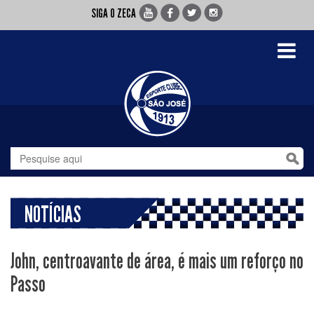
SIGA O ZECA
Toggle
navigati
NOTÍCIAS
John, centroavante de área, é mais um reforço no
Passo