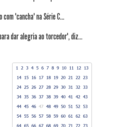
 com "cancha" na Série C...
ara dar alegria ao torcedor", diz...
1
2
3
4
5
6
7
8
9
10
11
12
13
14
15
16
17
18
19
20
21
22
23
24
25
26
27
28
29
30
31
32
33
34
35
36
37
38
39
40
41
42
43
44
45
46
47
48
49
50
51
52
53
54
55
56
57
58
59
60
61
62
63
64
65
66
67
68
69
70
71
72
73