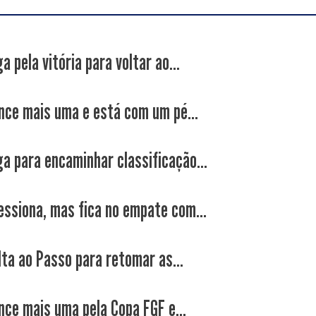
a pela vitória para voltar ao...
nce mais uma e está com um pé...
ga para encaminhar classificação...
essiona, mas fica no empate com...
lta ao Passo para retomar as...
nce mais uma pela Copa FGF e...