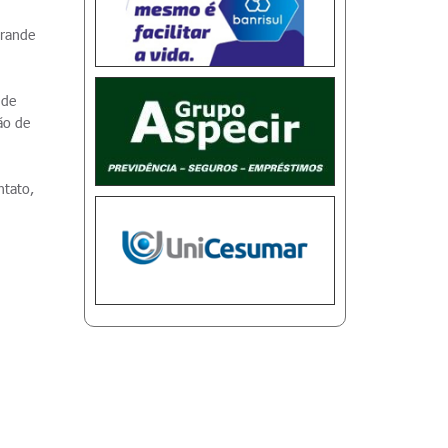
o
grande
 de
ão de
ntato,