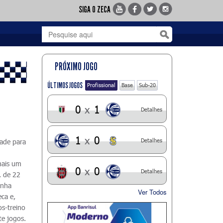
SIGA O ZECA
PRÓXIMO JOGO
ÚLTIMOS JOGOS
Profissional
Base
Sub-20
0
x
1
Detalhes
1
x
0
Detalhes
dade para
 mais um
0
x
0
Detalhes
, de 22
inha
Ver Todos
ca e,
os-treino
te jogos.