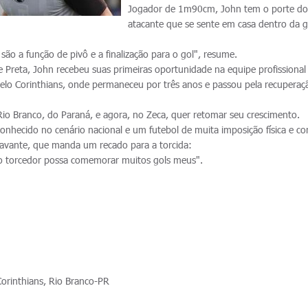
Jogador de 1m90cm, John tem o porte d
atacante que se sente em casa dentro da 
s são a função de pivô e a finalização para o gol", resume.
e Preta, John recebeu suas primeiras oportunidade na equipe profissional
elo Corinthians, onde permaneceu por três anos e passou pela recuperaç
io Branco, do Paraná, e agora, no Zeca, quer retomar seu crescimento.
onhecido no cenário nacional e um futebol de muita imposição física e co
oavante, que manda um recado para a torcida:
o torcedor possa comemorar muitos gols meus".
Corinthians, Rio Branco-PR