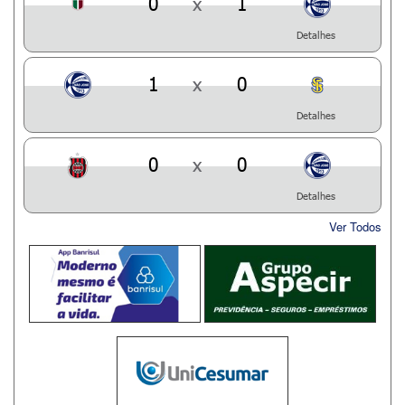
0
x
1
Detalhes
1
x
0
Detalhes
0
x
0
Detalhes
Ver Todos