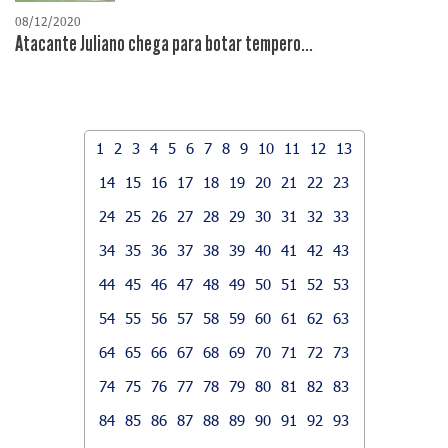
08/12/2020
Atacante Juliano chega para botar tempero...
1
2
3
4
5
6
7
8
9
10
11
12
13
14
15
16
17
18
19
20
21
22
23
24
25
26
27
28
29
30
31
32
33
34
35
36
37
38
39
40
41
42
43
44
45
46
47
48
49
50
51
52
53
54
55
56
57
58
59
60
61
62
63
64
65
66
67
68
69
70
71
72
73
74
75
76
77
78
79
80
81
82
83
84
85
86
87
88
89
90
91
92
93