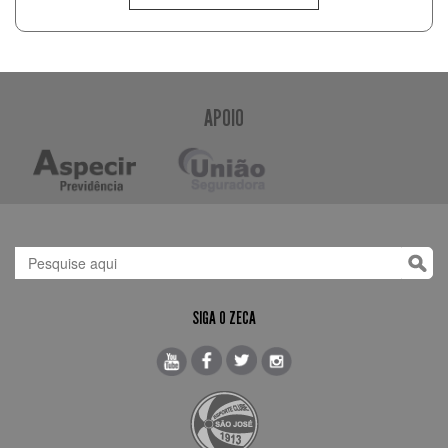
APOIO
SIGA O ZECA