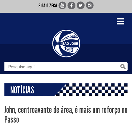
SIGA O ZECA
Toggle
navigati
NOTÍCIAS
John, centroavante de área, é mais um reforço no
Passo