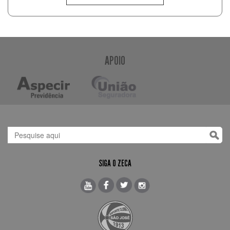
APOIO
SIGA O ZECA