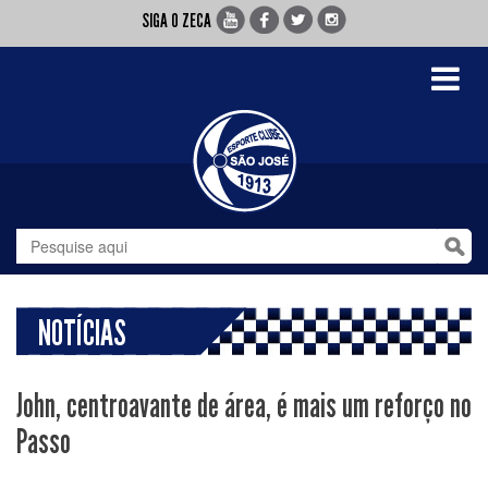
SIGA O ZECA
Toggle
navigati
NOTÍCIAS
John, centroavante de área, é mais um reforço no
Passo