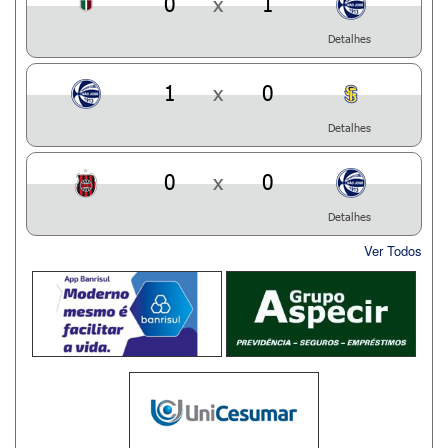
0
x
1
Detalhes
1
x
0
Detalhes
0
x
0
Detalhes
Ver Todos