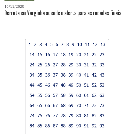
16/11/2020
Derrota em Varginha acende o alerta para as rodadas finais...
1
2
3
4
5
6
7
8
9
10
11
12
13
14
15
16
17
18
19
20
21
22
23
24
25
26
27
28
29
30
31
32
33
34
35
36
37
38
39
40
41
42
43
44
45
46
47
48
49
50
51
52
53
54
55
56
57
58
59
60
61
62
63
64
65
66
67
68
69
70
71
72
73
74
75
76
77
78
79
80
81
82
83
84
85
86
87
88
89
90
91
92
93