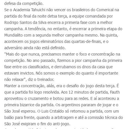
defesa da competição.
Se o Academia Tahuichi não vencer os brasileiros do Comerical na
partida do final da noite detsa terça, a equipe comandada por
Rodrigo Santos da Silva encerra a primeria fase com a melhor
campanha. A tendência, no entanto, é encerrar a primeira etapa do
Mundialito com a segunda melhor campanha mesmo. Na quinta,
acontecem os jogos eliminatórios das quartas-de-finais, e o
adversário ainda não está definido.
"Mais do que nunca, precisamos manter o foco e concentração na
competição. No ano passado, fizemos a pior campanha da primeira
fase entre os classificados, e derrubamos os dnos da casa que
estavam invictos. Nós somos o exemplo do quanto é importante
não relaxar", diz o treinador.
Manter a concentração, aliás, era o desafio do jogo desta terça. É
que a partida foi logo resolvida. Aos 12 minutos de partida, Fauth
aproveitou o cruzamento e botou para as redes. E aí aconteceu a
primeira bizarrice da partida. Os argentinos pararam de jogar e o
São José esperou. O Luis Crstaldo só retomou a partida, com um
balão para frente, quando a arbitragem e até a comissão técnica do
São José exigiram o fim do anti-jogo.