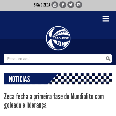
SIGA O ZECA
Toggle
navigati
NOTÍCIAS
Zeca fecha a primeira fase do Mundialito com
goleada e liderança