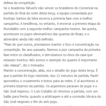
defesa da competição.
Se o Academia Tahuichi não vencer os brasileiros do Comerical na
partida do final da noite detsa terça, a equipe comandada por
Rodrigo Santos da Silva encerra a primeria fase com a melhor
campanha. A tendência, no entanto, é encerrar a primeira etapa do
Mundialito com a segunda melhor campanha mesmo. Na quinta,
acontecem os jogos eliminatórios das quartas-de-finais, e o
adversário ainda não está definido.
"Mais do que nunca, precisamos manter o foco e concentração na
competição. No ano passado, fizemos a pior campanha da primeira
fase entre os classificados, e derrubamos os dnos da casa que
estavam invictos. Nós somos o exemplo do quanto é importante
não relaxar", diz o treinador.
Manter a concentração, aliás, era o desafio do jogo desta terça. É
que a partida foi logo resolvida. Aos 12 minutos de partida, Fauth
aproveitou o cruzamento e botou para as redes. E aí aconteceu a
primeira bizarrice da partida. Os argentinos pararam de jogar e o
São José esperou. O Luis Crstaldo só retomou a partida, com um
balão para frente, quando a arbitragem e até a comissão técnica do
São José exigiram o fim do anti-jogo.