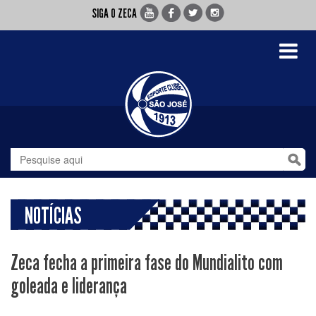
SIGA O ZECA
Toggle
navigati
NOTÍCIAS
Zeca fecha a primeira fase do Mundialito com
goleada e liderança