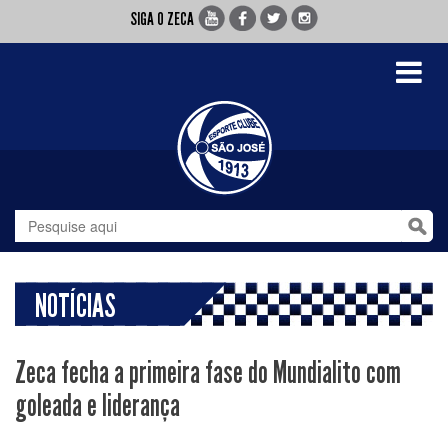
SIGA O ZECA
Toggle
navigati
NOTÍCIAS
Zeca fecha a primeira fase do Mundialito com
goleada e liderança