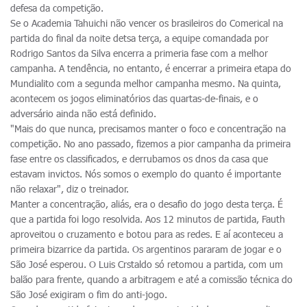
defesa da competição.
Se o Academia Tahuichi não vencer os brasileiros do Comerical na
partida do final da noite detsa terça, a equipe comandada por
Rodrigo Santos da Silva encerra a primeria fase com a melhor
campanha. A tendência, no entanto, é encerrar a primeira etapa do
Mundialito com a segunda melhor campanha mesmo. Na quinta,
acontecem os jogos eliminatórios das quartas-de-finais, e o
adversário ainda não está definido.
"Mais do que nunca, precisamos manter o foco e concentração na
competição. No ano passado, fizemos a pior campanha da primeira
fase entre os classificados, e derrubamos os dnos da casa que
estavam invictos. Nós somos o exemplo do quanto é importante
não relaxar", diz o treinador.
Manter a concentração, aliás, era o desafio do jogo desta terça. É
que a partida foi logo resolvida. Aos 12 minutos de partida, Fauth
aproveitou o cruzamento e botou para as redes. E aí aconteceu a
primeira bizarrice da partida. Os argentinos pararam de jogar e o
São José esperou. O Luis Crstaldo só retomou a partida, com um
balão para frente, quando a arbitragem e até a comissão técnica do
São José exigiram o fim do anti-jogo.