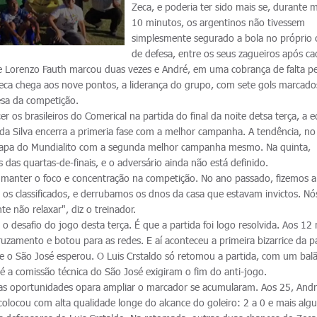
Zeca, e poderia ter sido mais se, durante 
10 minutos, os argentinos não tivessem
simplesmente segurado a bola no próprio
de defesa, entre os seus zagueiros após c
e Lorenzo Fauth marcou duas vezes e André, em uma cobrança de falta per
 Zeca chega aos nove pontos, a liderança do grupo, com sete gols marcado
esa da competição.
r os brasileiros do Comerical na partida do final da noite detsa terça, a 
a Silva encerra a primeria fase com a melhor campanha. A tendência, no
 etapa do Mundialito com a segunda melhor campanha mesmo. Na quinta,
 das quartas-de-finais, e o adversário ainda não está definido.
manter o foco e concentração na competição. No ano passado, fizemos a
 os classificados, e derrubamos os dnos da casa que estavam invictos. N
 não relaxar", diz o treinador.
 o desafio do jogo desta terça. É que a partida foi logo resolvida. Aos 12
ruzamento e botou para as redes. E aí aconteceu a primeira bizarrice da pa
e o São José esperou. O Luis Crstaldo só retomou a partida, com um bal
é a comissão técnica do São José exigiram o fim do anti-jogo.
 as oportunidades opara ampliar o marcador se acumularam. Aos 25, And
e colocou com alta qualidade longe do alcance do goleiro: 2 a 0 e mais alg