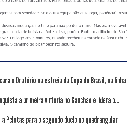
s defensores do Luis Crstaldo. Na retomada, outras duas chances do Zeca
jogamos com seriedade. Se a outra equipe não quis jogar, paciência", res
diversas mudanças no time para não perder o ritmo. Mas era inevutável
0 graus da tarde boliviana. Antes disso, porém, Fauth, o artilheiro do São
 vez. Foi logo aos 3 minutos, quando recebeu na entrada da área e chuto
Bolívia. O caminho do bicampeonato seguirá.
ara o Oratório na estreia da Copa do Brasil, na linha 
quista a primeira virtoria no Gauchao e lidera o...
i a Pelotas para o segundo duelo no quadrangular