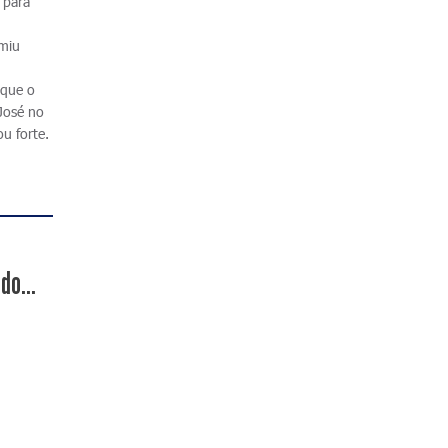
 para
umiu
 que o
 José no
u forte.
do...