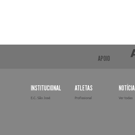
APOIO
INSTITUCIONAL
ATLETAS
NOTÍCI
E.C. São José
Profissional
Ver todas