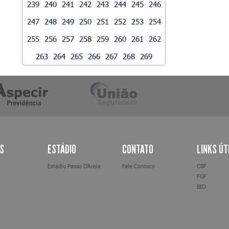
239
240
241
242
243
244
245
246
247
248
249
250
251
252
253
254
255
256
257
258
259
260
261
262
263
264
265
266
267
268
269
AS
ESTÁDIO
CONTATO
LINKS ÚT
Estádio Passo D’Areia
Fale Conosco
CBF
FGF
BID