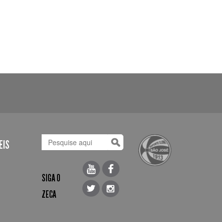
EIS
SIGA O
ZECA