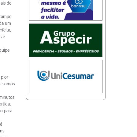
mais de
 campo
ada um
feita,
s e
equipe
 pior
ós somos
 minutos
rtida.
ão para
ré
uns