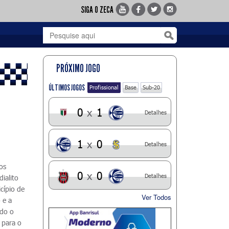
SIGA O ZECA
PRÓXIMO JOGO
ÚLTIMOS JOGOS
Profissional
Base
Sub-20
0
x
1
Detalhes
1
x
0
Detalhes
dos
0
x
0
Detalhes
ialito
cípio de
Ver Todos
 e a
ndo o
 para o