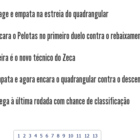
age e empata na estreia do quadrangular
cara o Pelotas no primeiro duelo contra o rebaixame
eira é o novo técnico do Zeca
pata e agora encara o quadrangular contra o desce
ega à última rodada com chance de classificação
1
2
3
4
5
6
7
8
9
10
11
12
13