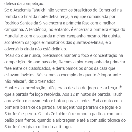
defesa da competição.
Se o Academia Tahuichi não vencer os brasileiros do Comerical na
partida do final da noite detsa terça, a equipe comandada por
Rodrigo Santos da Silva encerra a primeria fase com a melhor
campanha. A tendência, no entanto, é encerrar a primeira etapa do
Mundialito com a segunda melhor campanha mesmo. Na quinta,
acontecem os jogos eliminatórios das quartas-de-finais, e o
adversário ainda não está definido.
"Mais do que nunca, precisamos manter o foco e concentração na
competição. No ano passado, fizemos a pior campanha da primeira
fase entre os classificados, e derrubamos os dnos da casa que
estavam invictos. Nós somos o exemplo do quanto é importante
não relaxar", diz o treinador.
Manter a concentração, aliás, era o desafio do jogo desta terça. É
que a partida foi logo resolvida. Aos 12 minutos de partida, Fauth
aproveitou o cruzamento e botou para as redes. E aí aconteceu a
primeira bizarrice da partida. Os argentinos pararam de jogar e o
São José esperou. O Luis Crstaldo só retomou a partida, com um
balão para frente, quando a arbitragem e até a comissão técnica do
São José exigiram o fim do anti-jogo.