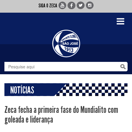
SIGA O ZECA
Toggle
navigati
NOTÍCIAS
Zeca fecha a primeira fase do Mundialito com
goleada e liderança